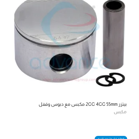
بيتزر 2CC 4CC 55mm مكبس مع دبوس وقفل
مكبس
قطع غيار ما بعد البيع