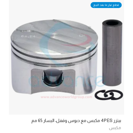
قطع غيار ما بعد البيع
بيتزر 4PES مكبس مع دبوس وقفل، اليسار.65 مم
مكبس