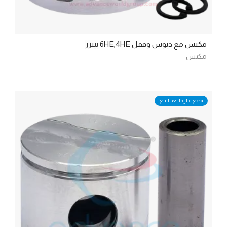
مكبس مع دبوس وقفل 6HE,4HE
بيتزر
مكبس
قطع غيار ما بعد البيع