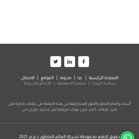
الصفحة الرئيسية
عنا
مدونة
الموقع
الاتصال
سياسة الجودة
سياسة الخصوصية
الأحكام والشروط
أسماء وأرقام القطع والصور المشار إليها في هذه الصفحة هي علامات تجارية مثل
بيتزر، كوبلاند، كارير، ترين، يورك، ثيروموكينج، سابرو، دورين، مي
حقوق الطبع محفوظة لشركة العالم المتطور ذ.م.م. 2021