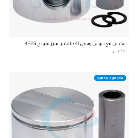
مكبس مع دبوس وقفل 41 ملليمتر. بيتزر نموذج 4FES
مكبس
قطع غيار ما بعد البيع