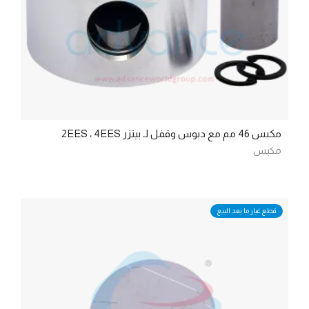
مكبس 46 مم مع دبوس وقفل لـ بيتزر 2EES ، 4EES
مكبس
قطع غيار ما بعد البيع