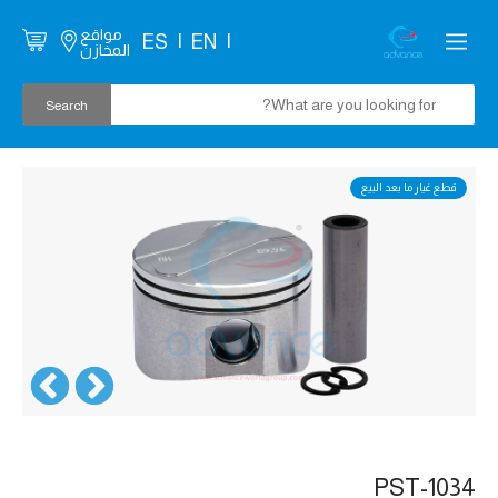
مواقع
ES
EN
المخازن
قطع غيار ما بعد البيع
PST-1034