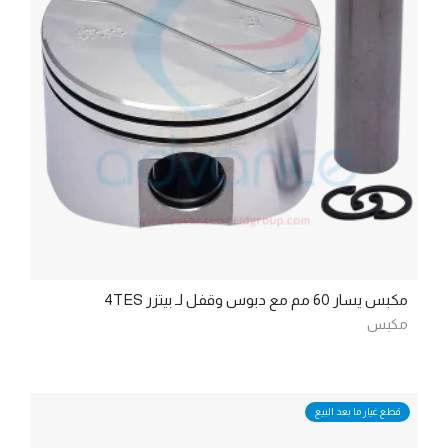
مكبس يسار 60 مم مع دبوس وقفل لـ بيتزر 4TES
مكبس
قطع غيار ما بعد البيع