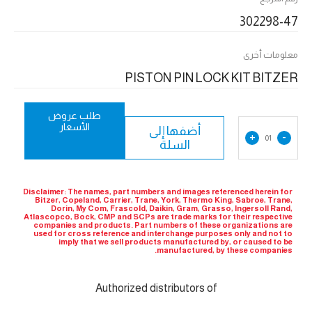
302298-47
معلومات أخرى
PISTON PIN LOCK KIT BITZER
طلب عروض
الأسعار
أضفها إلى
+
-
01
السلة
Disclaimer: The names, part numbers and images referenced herein for
Bitzer, Copeland, Carrier, Trane, York, Thermo King, Sabroe, Trane,
Dorin, My Com, Frascold, Daikin, Gram, Grasso, Ingersoll Rand,
Atlascopco, Bock, CMP and SCPs are trade marks for their respective
companies and products. Part numbers of these organizations are
used for cross reference and interchange purposes only and not to
imply that we sell products manufactured by, or caused to be
manufactured, by these companies.
Authorized distributors of