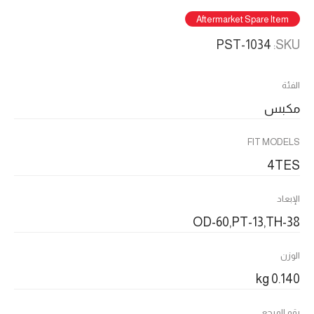
Aftermarket Spare Item
PST-1034
SKU:
الفئة
مكبس
FIT MODELS
4TES
الإبعاد
OD-60,PT-13,TH-38
الوزن
0.140 kg
رقم المرجع