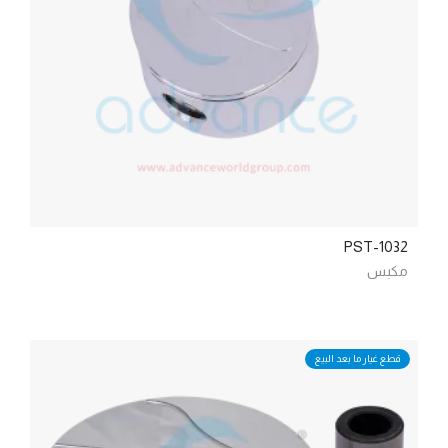
PST-1032
مكبس
قطع غيار ما بعد البيع