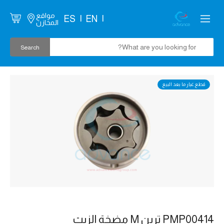
مواقع
ES
EN
المخازن
قطع غيار ما بعد البيع
PMP00414 ترين M مضخة الزيت