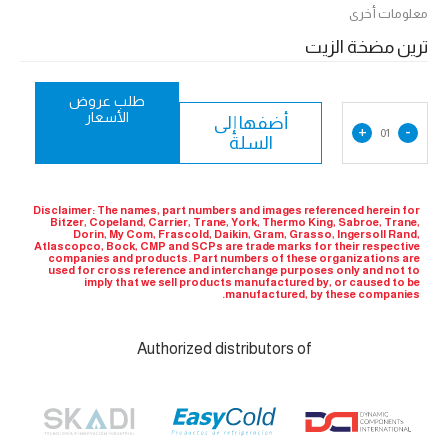
معلومات أخرى
ترين مضخة الزيت
طلب عروض
الأسعار
أضفها إلى
+
-
01
السلة
Disclaimer: The names, part numbers and images referenced herein for
Bitzer, Copeland, Carrier, Trane, York, Thermo King, Sabroe, Trane,
Dorin, My Com, Frascold, Daikin, Gram, Grasso, Ingersoll Rand,
Atlascopco, Bock, CMP and SCPs are trade marks for their respective
companies and products. Part numbers of these organizations are
used for cross reference and interchange purposes only and not to
imply that we sell products manufactured by, or caused to be
manufactured, by these companies.
Authorized distributors of