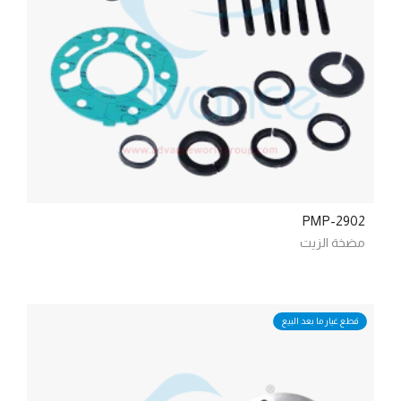
PMP-2902
مضخة الزيت
قطع غيار ما بعد البيع