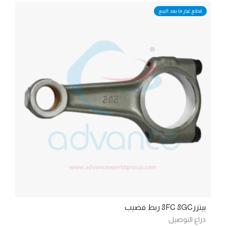
قطع غيار ما بعد البيع
بيتزر8FC 8GC ربط قضيب
ذراع التوصيل