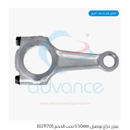
قطع غيار ما بعد البيع
بيتزر ذراع توصيل 0.50mm تحت الحجم 30211705