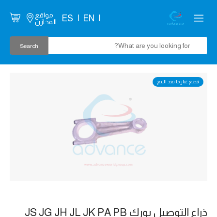
مواقع
ES
EN
المخازن
قطع غيار ما بعد البيع
ذراع التوصيل يورك JS JG JH JL JK PA PB