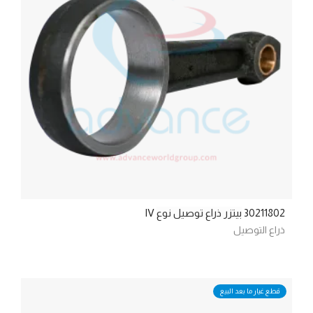
30211802
بيتزر ذراع توصيل نوع
IV
ذراع التوصيل
قطع غيار ما بعد البيع