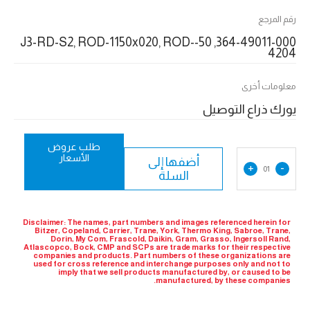
رقم المرجع
364-49011-000, 50-J3-RD-S2, ROD-1150x020, ROD-
4204
معلومات أخرى
يورك ذراع التوصيل
طلب عروض
الأسعار
أضفها إلى
+
-
01
السلة
Disclaimer: The names, part numbers and images referenced herein for
Bitzer, Copeland, Carrier, Trane, York, Thermo King, Sabroe, Trane,
Dorin, My Com, Frascold, Daikin, Gram, Grasso, Ingersoll Rand,
Atlascopco, Bock, CMP and SCPs are trade marks for their respective
companies and products. Part numbers of these organizations are
used for cross reference and interchange purposes only and not to
imply that we sell products manufactured by, or caused to be
manufactured, by these companies.