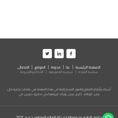
الصفحة الرئيسية
عنا
مدونة
الموقع
الاتصال
سياسة الجودة
سياسة الخصوصية
الأحكام والشروط
أسماء وأرقام القطع والصور المشار إليها في هذه الصفحة هي علامات تجارية مثل
بيتزر، كوبلاند، كارير، ترين، يورك، ثيروموكينج، سابرو، دورين، مي
حقوق الطبع محفوظة لشركة العالم المتطور ذ.م.م. 2021