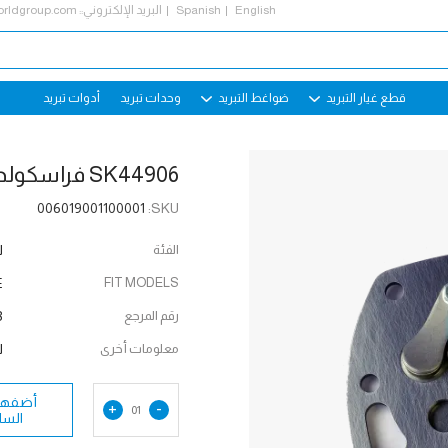
English
Spanish
البريد الإلكتروني::
rldgroup.com
قطع غيار التبريد
ضواغط التبريد
وحدات تبريد
أدوات تبريد
SK44906 فراسكولد لوح الصمام جمعية
006019001100001
SKU:
الفئة
ل
E
FIT MODELS
رقم المرجع
3
معلومات أخرى
ل
أضفها 
+
-
01
السل