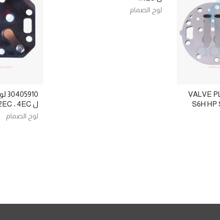
لوح الصمام
VALVE P
5910
S6H HP
ل 2EC ، 4EC
لوح الصمام