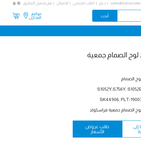
sales@advancewo
دعم
اطلب اقتباس
الاتصال
قم بتحميل التطبيق
مواقع
المخازن
وح الصمام
S1052Y,S756Y, S1052
SK44906, PLT-1900
وح الصمام جمعية فراسكولد
إلى
طلب عروض
ة
الأسعار