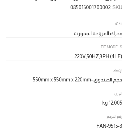
085015001700002
SKU:
الفئة
محرك المروحة المحورية
FIT MODELS
220V,50HZ,3PH (4LF)
الإبعاد
حجم الصندوق:-550mm x 550mm x 220mm
الوزن
12.005 kg
رقم المرجع
FAN-9515-3