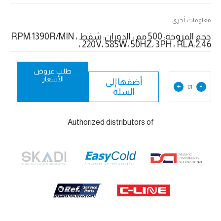
معلومات أخرى
حجم المروحة: 500 مم ، الدوران: شفط ، RPM:1390R/MIN
، 220V، 585W، 50HZ، 3PH ، RLA:2.46
طلب عروض
الأسعار
أضفها إلى
+
-
01
السلة
Authorized distributors of