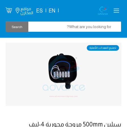
مواقع
ES
EN
المخازن
تصنيع المعدات الأصلية
سيلين 500mm مروحة محورية 4-ليف