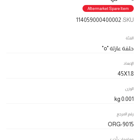
Aftermarket Spare Item
114059000400002
SKU:
الفئة
حلقة عازلة "o"
الإبعاد
45X1.8
الوزن
0.001 kg
رقم المرجع
ORG-9015
معلومات أخرى