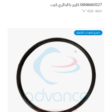
06NA660027 كارير يا الدائري كيت
حلقة عازلة "o"
تصنيع المعدات الأصلية