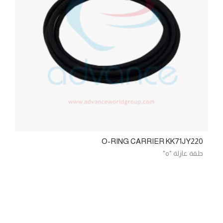
O-RING CARRIER KK71JY220
حلقة عازلة "o"