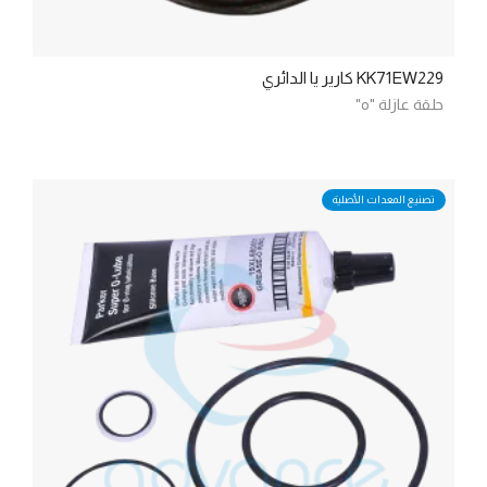
KK71EW229 كارير يا الدائري
حلقة عازلة "o"
تصنيع المعدات الأصلية