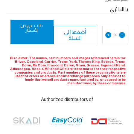
يا الدائري
طلب عروض
الأسعار
أضفها إلى
+
-
01
السلة
Disclaimer: The names, part numbers and images referenced herein for
Bitzer, Copeland, Carrier, Trane, York, Thermo King, Sabroe, Trane,
Dorin, My Com, Frascold, Daikin, Gram, Grasso, Ingersoll Rand,
Atlascopco, Bock, CMP and SCPs are trade marks for their respective
companies and products. Part numbers of these organizations are
used for cross reference and interchange purposes only and not to
imply that we sell products manufactured by, or caused to be
manufactured, by these companies.
Authorized distributors of