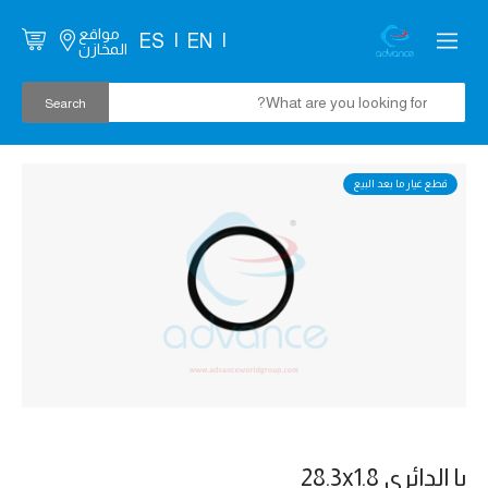
مواقع
ES
EN
المخازن
قطع غيار ما بعد البيع
يا الدائري 28.3x1.8