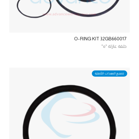
O-RING KIT 32GB660017
حلقة عازلة "o"
تصنيع المعدات الأصلية