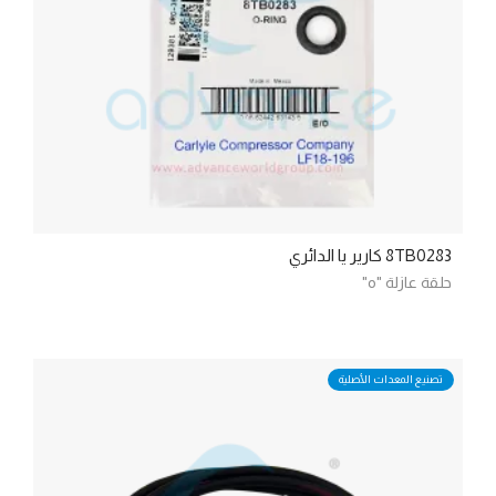
8TB0283 كارير يا الدائري
حلقة عازلة "o"
تصنيع المعدات الأصلية