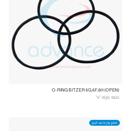
O-RING BITZER 6G,6F,6H (OPEN)
حلقة عازلة "o"
قطع غيار ما بعد البيع