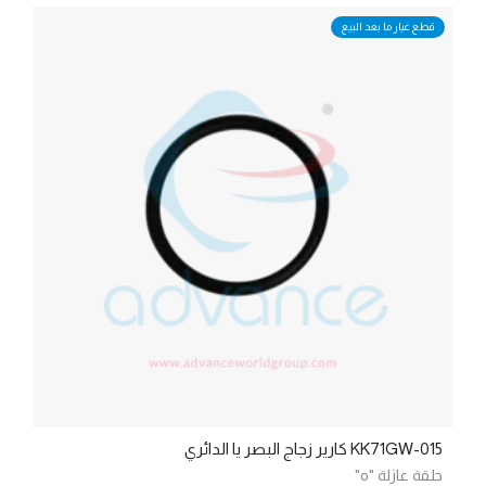
قطع غيار ما بعد البيع
KK71GW-015 كارير زجاج البصر يا الدائري
حلقة عازلة "o"