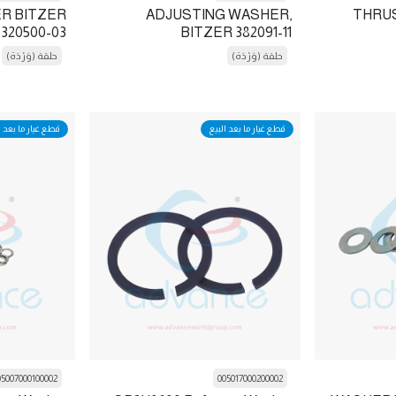
R BITZER
ADJUSTING WASHER,
THRU
 320500-03
BITZER 382091-11
حلقة (وَرْدَة)
حلقة (وَرْدَة)
قطع غيار ما بعد البيع
قطع غيار ما بعد ا
05007000100002
005017000200002