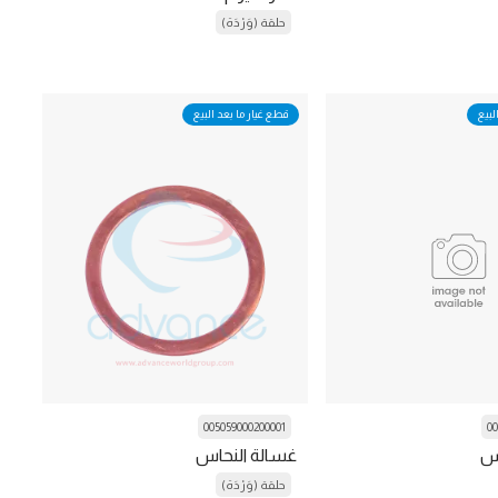
حلقة (وَرْدَة)
لبيع
قطع غيار ما بعد البيع
005059000200001
00
اس
غسالة النحاس
حلقة (وَرْدَة)