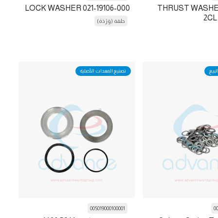
LOCK WASHER 021-19106-000
THRUST WASHE
2CL
حلقة (وَرْدَة)
لبيع
تصنيع المعدات الأصلية
005019000100001
0