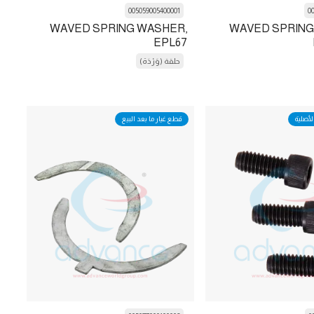
005059005400001
0
WAVED SPRING WASHER,
WAVED SPRING
EPL67
حلقة (وَرْدَة)
لأصلية
قطع غيار ما بعد البيع