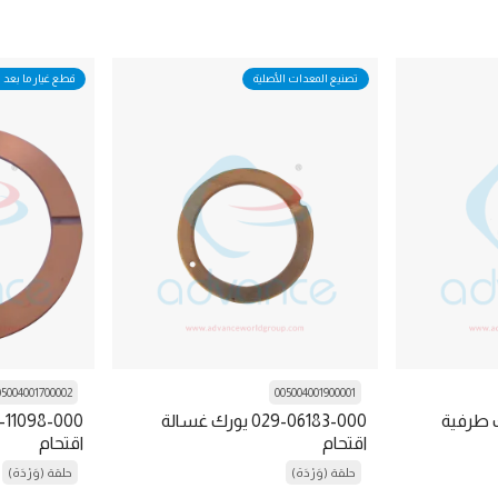
تصنيع المعدات الأصلية
قطع غيار ما بعد ا
05004001700002
005004001900001
228 يورك طرفية
029-06183-000 يورك غسالة
اقتحام
اقتحام
حلقة (وَرْدَة)
حلقة (وَرْدَة)