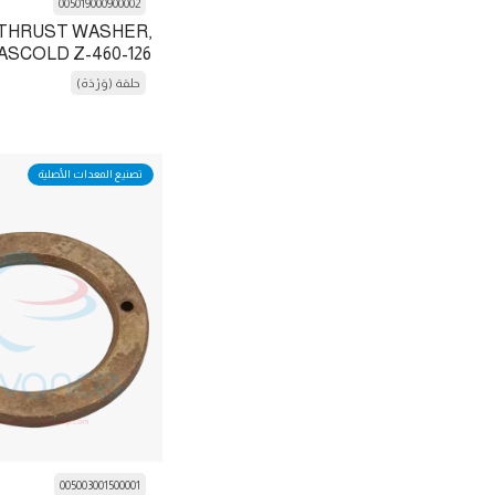
005019000900002
وحدة مُكَثِّف
THRUST WASHER,
غرام
ASCOLD Z-460-126
ذراع التوصيل
جراسو
حلقة (وَرْدَة)
وصلة
Inficon
مُلامِس
انجرسول ريند
تصنيع المعدات الأصلية
آداة تحكم
ك كيفيسيتر
مروحة تبريد
كيرلوسكار
تقارن (وصلة)
Kobelco Familiarc
التغطية
Kranzle
عمود المِرْفَق
مايقوم
Crankshaft
فريستكولد
بطانة
ريفكوم
بطانة الأسطوانة
005003001500001