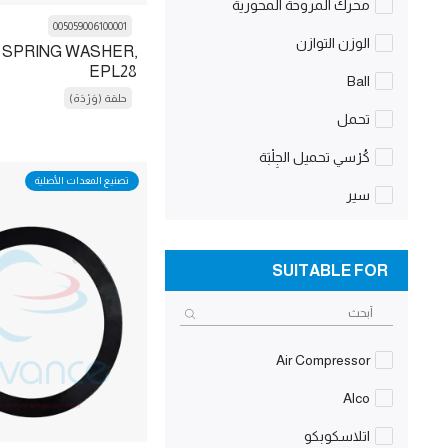
محرك المروحة المحورية
005059006100001
الوزن التوازن
 SPRING WASHER,
EPL28
Ball
حلقة (وَرْدَة)
تحمل
كُرْسي تحميل الجِلْبَة
تصنيع المعدات الأصلية
سير
منع
SUITABLE FOR
عَجَلَة نافخ الهواء
لوحة
الجسم
Air Compressor
Body Extender
Alco
مُلَوْلَب
اتلاسكوبكو