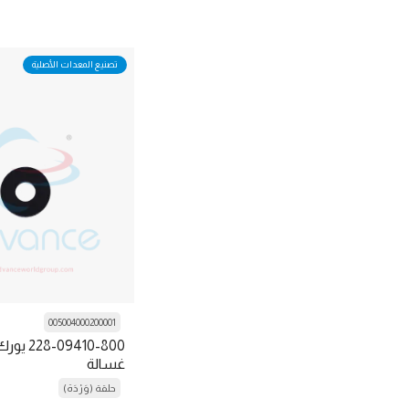
ملاح
صامولة
تصنيع المعدات الأصلية
حلقة عازلة "o"
الزيت
مضخة شحن الزيت
Oil filter wrenches
مضخة الزيت
Oil Separator
فتحة
005004000200001
وسادة
-09410-800
لوجة
غسالة
حلقة (وَرْدَة)
مسمار