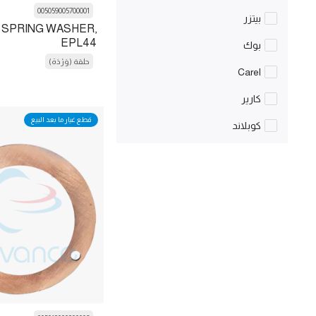
قوس
005059005700001
بيتزر
 SPRING WASHER,
متكسر
EPL44
بوك
حلقة (وَرْدَة)
كابل
Carel
قبعة
كارير
مُكَثِّف
قطع غيار ما بعد البيع
كوبلاند
مقياس
دايكن
خنق
Danfoss
Circuit Breaker
دورين
قصاصة
Emerson
ملف
Fluke
غرفة باردة معينة
فراسكولد
ضاغط هواء
البنود العامة