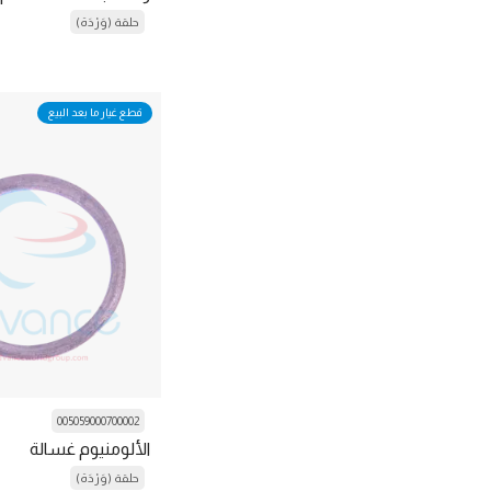
مِبْيَت
حلقة (وَرْدَة)
العازل
مفتاح
قطع غيار ما بعد البيع
عدة
مُسْتَقْبِل خط السائل
قفل
وحدة
محرك
وحدة حماية المحرك
طقم تصاعد
005059000700002
كاتم الصوت
الألومنيوم غسالة
المقياس المتعدد
حلقة (وَرْدَة)