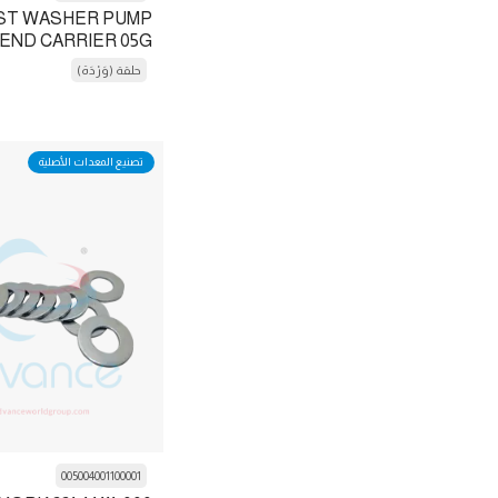
Refcomp
ST WASHER PUMP
تنازلي السجل
END CARRIER 05G
أدوات تبريد
حلقة (وَرْدَة)
Electrical Board
استبدال الضواغط
ايفرووم
سابرو
صمام التمدد
تصنيع المعدات الأصلية
Siemens
Fan
ترموكنج
ريشة المروحة
ترين
محرك مروحة
Weller
مُرَشِح
يورك
Filter Drier
Flash Light
التجمع العائم
005004001100001
يطير عجلة