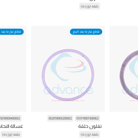
حلقة (وَرْدَة)
قطع غيار ما بعد البيع
قطع غيار ما بعد ا
5059000400002
002059000200002
055119001500002
تفلون حلقة
غسالة النح
حلقة (وَرْدَة)
حلقة (وَرْدَة)