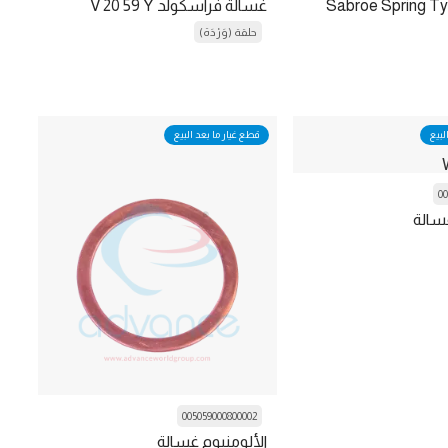
Sabroe Spring T
غسالة فراسكولد V 20 59 Y
حلقة (وَرْدَة)
لبيع
قطع غيار ما بعد البيع
00
غسالة
005059000800002
الألومنيوم غسالة