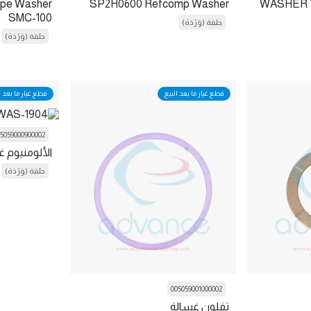
ype Washer
SP2H0600 Refcomp Washer
WASHER Y
SMC-100
حلقة (وَرْدَة)
حلقة (وَرْدَة)
قطع غيار ما بعد البيع
قطع غيار ما بعد ا
5059000900002
الألومنيوم 
حلقة (وَرْدَة)
005059001000002
تفلون غسالة