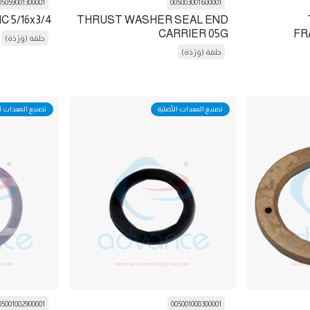
05059001300001
005003001600001
C 5/16x3/4
THRUST WASHER SEAL END
CARRIER 05G
FR
حلقة (وَرْدَة)
حلقة (وَرْدَة)
تصنيع المعدات الأصلية
تصنيع المعدات ا
05001002900001
005001008300001