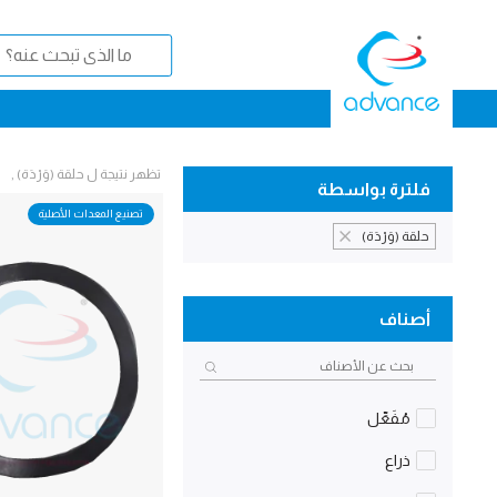
تظهر نتيجة ل حلقة (وَرْدَة) ,
فلترة بواسطة
تصنيع المعدات الأصلية
حلقة (وَرْدَة)
أصناف
مُفَعِّل
ذراع