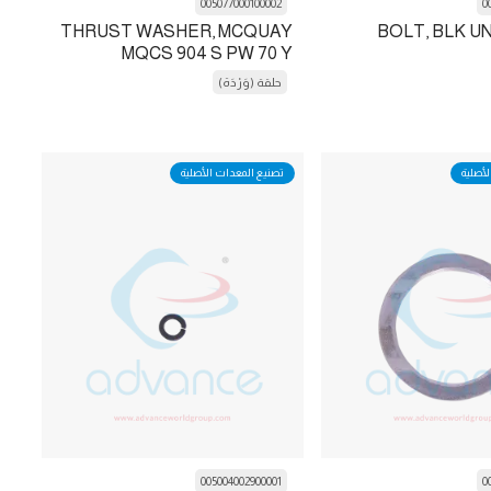
005077000100002
0
THRUST WASHER, MCQUAY
BOLT, BLK UN
MQCS 904 S PW 70 Y
حلقة (وَرْدَة)
لأصلية
تصنيع المعدات الأصلية
005004002900001
0