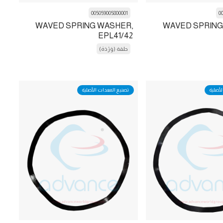
005059005800001
0
WAVED SPRING WASHER,
WAVED SPRING
EPL41/42
حلقة (وَرْدَة)
لأصلية
تصنيع المعدات الأصلية