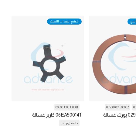
لبيع
تصنيع المعدات الأصلية
005003000300001
005004001500002
0
029-11098-000 يورك غسالة
06EA500141 كارير غسالة
حلقة (وَرْدَة)