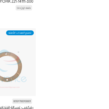
ORK 221-14111-800
حلقة (وَرْدَة)
الإطار
حَشْوَة
مجموعة حَشْوَة
تصنيع المعدات الأصلية
غيج
General Item
البنود العامة
Gloves
الرأس
Head Cover
السخان
منظف ​​الضغط العالي
005017000100001
رفكمب غسالة اقتحام