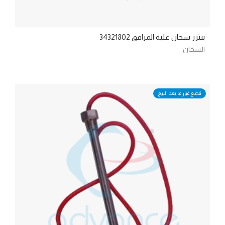
بيتزر سخان علبة المرافق 34321802
السخان
قطع غيار ما بعد البيع