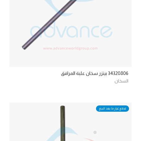
34320806 بيتزر سخان علبة المرافق
السخان
قطع غيار ما بعد البيع