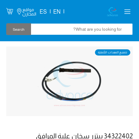
مواقع
ES
EN
المخازن
تصنيع المعدات الأصلية
34322402 بيتزر سخان علبة المرافق