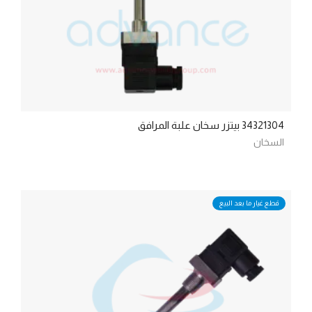
34321304 بيتزر سخان علبة المرافق
السخان
قطع غيار ما بعد البيع