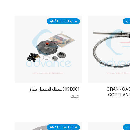
بيع
تصنيع المعدات الأصلية
CRANK CA
30513901 غطاء المحمل بيتزر
COPELAND
مِبْيَت
بيع
تصنيع المعدات الأصلية