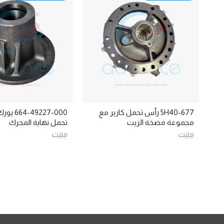
5H40-677 رأس تحمل كارير مع
-49227-000
مجموعة مضخة الزيت
تحمل نهاية المحرك
مِبْيَت
مِبْيَت