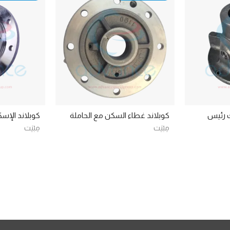
664 يورك رئيس
كوبلاند غطاء السكن مع الحاملة
كوبلاند الإس
مِبْيَت
مِبْيَت