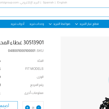
English
Spanish
البريد الإلكتروني::
rldgroup.com
قطع غيار التبريد
ضواغط التبريد
وحدات تبريد
أدوات تبريد
30513901 غطاء المحمل بيتزر
048001000100001
SKU:
الفئة
م
C
FIT MODELS
الوزن
g
رقم المرجع
1
معلومات أخرى
غ
أضفها 
+
-
01