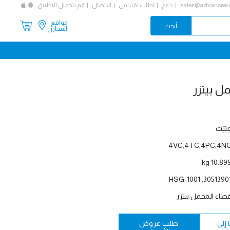
sales@advancewo
دعم
اطلب اقتباس
الاتصال
قم بتحميل التطبيق
مواقع
المخازن
ِبْيَت
4VC,4TC,4PC,4N
10.899 k
30513901, HSG-100
طاء المحمل بيتزر
إلى
طلب عروض