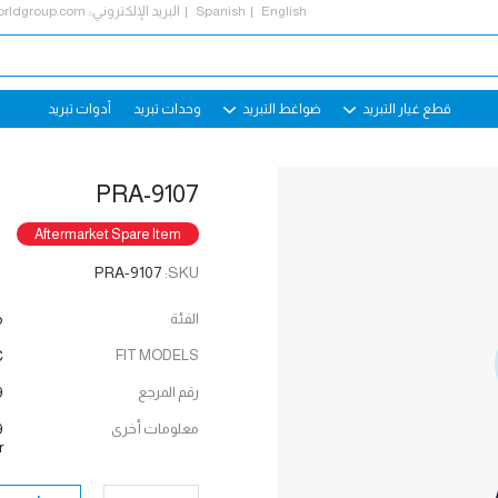
English
Spanish
البريد الإلكتروني::
rldgroup.com
قطع غيار التبريد
ضواغط التبريد
وحدات تبريد
أدوات تبريد
PRA-9107
Aftermarket Spare Item
PRA-9107
SKU:
الفئة
م
C
FIT MODELS
رقم المرجع
9
معلومات أخرى
9
r