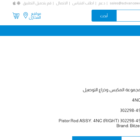
sales@advancewo
دعم
اطلب اقتباس
الاتصال
قم بتحميل التطبيق
مواقع
المخازن
جموعة المكبس وذراع التوصيل
4N
302298-4
Pistor Rod ASSY. 4NC (RIGHT) 302298-4
Brand: Bitze