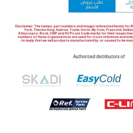
إلى
طلب عروض
ة
الأسعار
Disclaimer: The names, part numbers and images referenced herein for Bi
York, Thermo King, Sabroe, Trane, Dorin, My Com, Frascold, Daikin
Atlascopco, Bock, CMP and SCPs are trade marks for their respectiv
numbers of these organizations are used for cross reference and int
to imply that we sell products manufactured by, or caused to be ma
Authorized distributors of