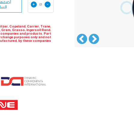
أضفها 
+
-
01
السل
tzer, Copeland, Carrier, Trane,
, Gram, Grasso, Ingersoll Rand,
e companies and products. Part
erchange purposes only and not
nufactured, by these companies.