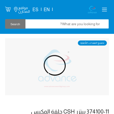
مواقع
ES
EN
المخازن
تصنيع المعدات الأصلية
374100-11 بيتزر CSH حلقة المكبس