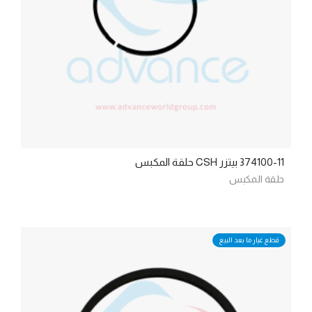
374100-11 بيتزر CSH حلقة المكبس
حلقة المكبس
قطع غيار ما بعد البيع