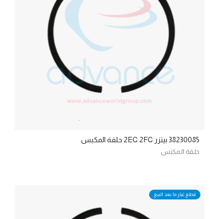
38230085 بيتزر 2EC 2FC حلقة المكبس
حلقة المكبس
قطع غيار ما بعد البيع