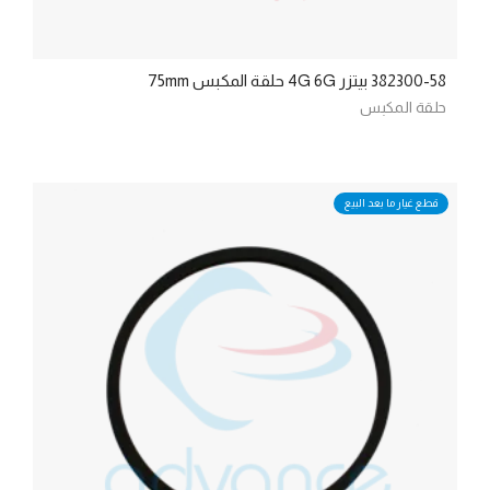
382300-58 بيتزر 4G 6G حلقة المكبس 75mm
حلقة المكبس
قطع غيار ما بعد البيع