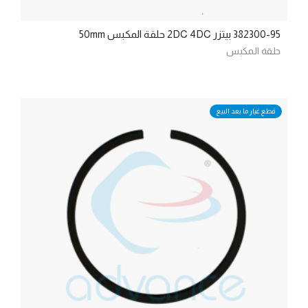
382300-95 بيتزر 2DC 4DC حلقة المكبس 50mm
حلقة المكبس
قطع غيار ما بعد البيع