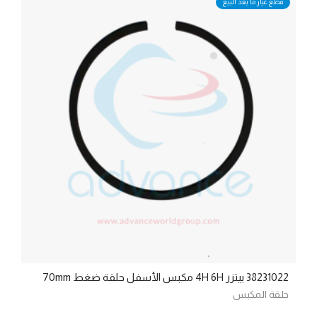
قطع غيار ما بعد البيع
38231022 بيتزر 4H 6H مكبس الأسفل حلقة ضغط 70mm
حلقة المكبس