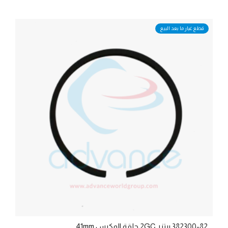
قطع غيار ما بعد البيع
382300-82 بيتزر 2GC حلقة المكبس 41mm