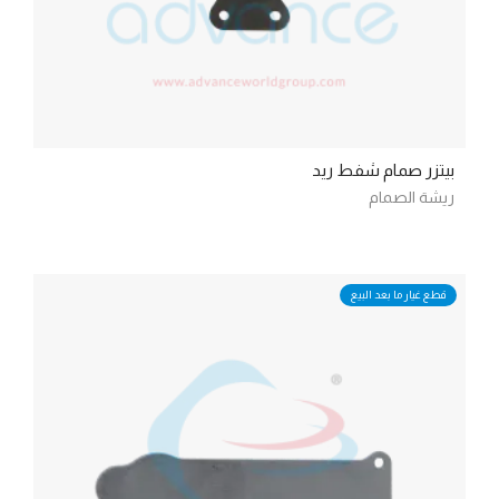
بيتزر صمام شفط ريد
ريشة الصمام
قطع غيار ما بعد البيع