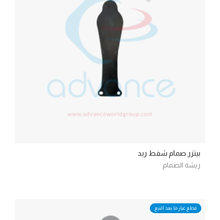
بيتزر صمام شفط ريد
ريشة الصمام
قطع غيار ما بعد البيع