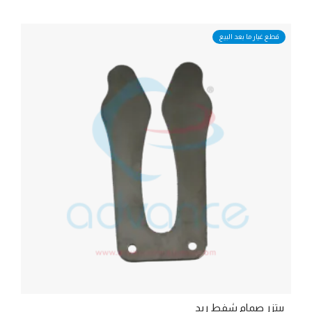
قطع غيار ما بعد البيع
بيتزر صمام شفط ريد