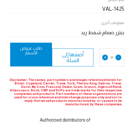
VAL-1425
معلومات أخرى
بيتزر صمام شفط ريد
طلب عروض
الأسعار
أضفها إلى
+
-
01
السلة
Disclaimer: The names, part numbers and images referenced herein for
Bitzer, Copeland, Carrier, Trane, York, Thermo King, Sabroe, Trane,
Dorin, My Com, Frascold, Daikin, Gram, Grasso, Ingersoll Rand,
Atlascopco, Bock, CMP and SCPs are trade marks for their respective
companies and products. Part numbers of these organizations are
used for cross reference and interchange purposes only and not to
imply that we sell products manufactured by, or caused to be
manufactured, by these companies.
Authorized distributors of