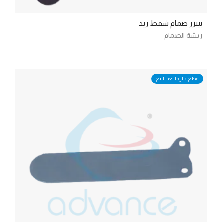
بيتزر صمام شفط ريد
ريشة الصمام
قطع غيار ما بعد البيع