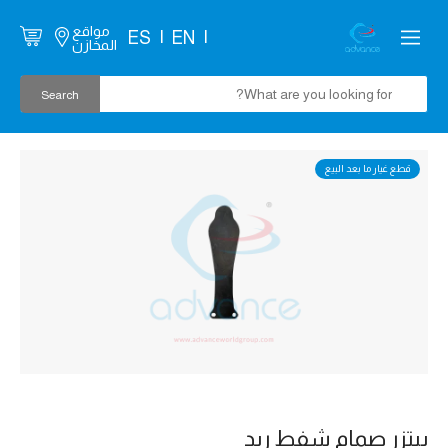
مواقع
ES
EN
المخازن
قطع غيار ما بعد البيع
بيتزر صمام شفط ريد