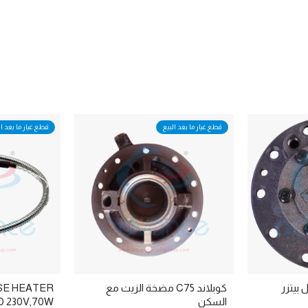
قطع غيار ما بعد البيع
قطع غيار ما بعد ال
كوبلاند C75 مضخة الزيت مع
SE HEATER
السكن
 230V,70W