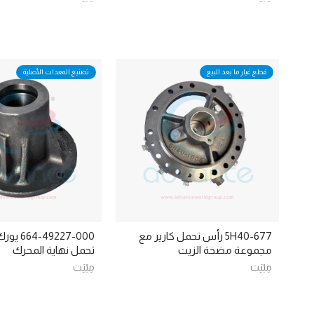
قطع غيار ما بعد البيع
تصنيع المعدات الأصلية
5H40-677 رأس تحمل كارير مع
-49227-000
مجموعة مضخة الزيت
تحمل نهاية المحرك
مِبْيَت
مِبْيَت