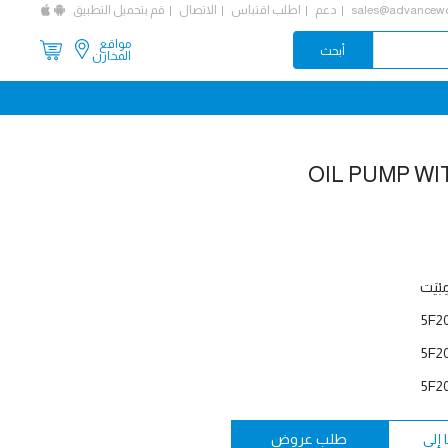
sales@advancewo
دعم
اطلب اقتباس
الاتصال
قم بتحميل التطبيق
مواقع
المخازن
OIL PUMP WI
ِبْيَت
5F2
5F2
5F2
إلى
طلب عروض