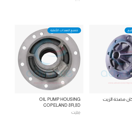
بيع
تصنيع المعدات الأصلية
كان مضخة الزيت
OIL PUMP HOUSING
COPELAND 8R,8D
مِبْيَت