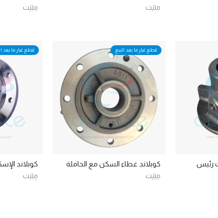
مِبْيَت
مِبْيَت
قطع غيار ما بعد البيع
قطع غيار ما بعد ال
664 يورك رئيس
كوبلاند غطاء السكن مع الحاملة
كوبلاند الإس
مِبْيَت
مِبْيَت