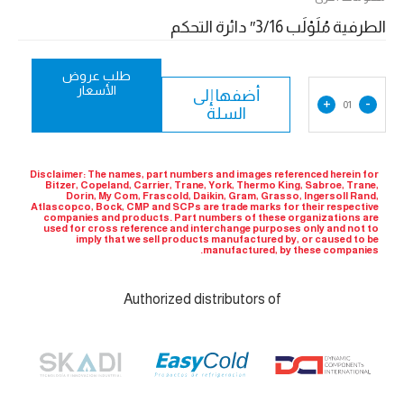
الطرفية مُلَوْلَب 3/16″ دائرة التحكم
طلب عروض
الأسعار
أضفها إلى
+
-
01
السلة
Disclaimer: The names, part numbers and images referenced herein for
Bitzer, Copeland, Carrier, Trane, York, Thermo King, Sabroe, Trane,
Dorin, My Com, Frascold, Daikin, Gram, Grasso, Ingersoll Rand,
Atlascopco, Bock, CMP and SCPs are trade marks for their respective
companies and products. Part numbers of these organizations are
used for cross reference and interchange purposes only and not to
imply that we sell products manufactured by, or caused to be
manufactured, by these companies.
Authorized distributors of