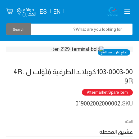
مواقع
ES
EN
المخازن
قطع غيار ما بعد البيع
103-0003-00 كوبلاند الطرفية مُلَوْلَب ل 4R ،
9R
Aftermarket Spare Item
019002002000002
SKU:
الفئة
عشيق المحطة