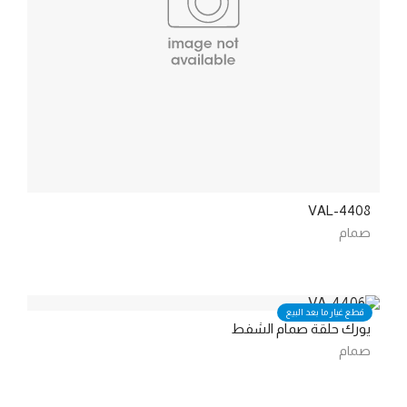
VAL-4408
صمام
قطع غيار ما بعد البيع
يورك حلقة صمام الشفط
صمام