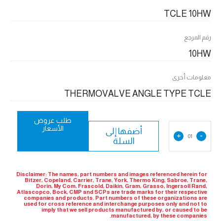
TCLE 10HW
رقم المرجع
10HW
معلومات أخرى
THERMOVALVE ANGLE TYPE TCLE
طلب عروض
الأسعار
أضفها إلى
+
-
01
السلة
Disclaimer: The names, part numbers and images referenced herein for
Bitzer, Copeland, Carrier, Trane, York, Thermo King, Sabroe, Trane,
Dorin, My Com, Frascold, Daikin, Gram, Grasso, Ingersoll Rand,
Atlascopco, Bock, CMP and SCPs are trade marks for their respective
companies and products. Part numbers of these organizations are
used for cross reference and interchange purposes only and not to
imply that we sell products manufactured by, or caused to be
manufactured, by these companies.