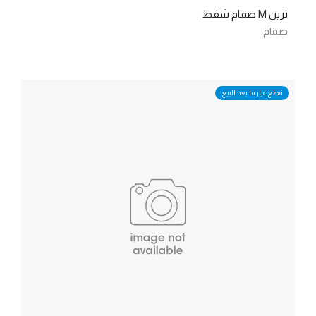
ترين M صمام شفط
صمام
قطع غيار ما بعد البيع