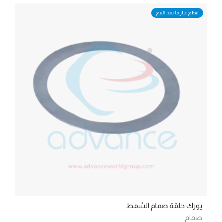
قطع غيار ما بعد البيع
يورك حلقة صمام الشفط
صمام