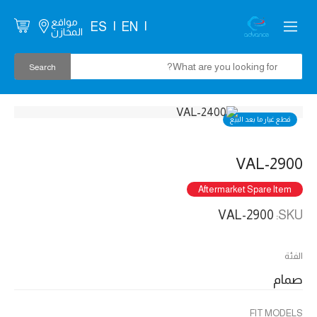
مواقع
ES
EN
المخازن
قطع غيار ما بعد البيع
VAL-2900
Aftermarket Spare Item
VAL-2900
SKU:
الفئة
صمام
FIT MODELS