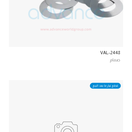
VAL-2448
صمام
قطع غيار ما بعد البيع