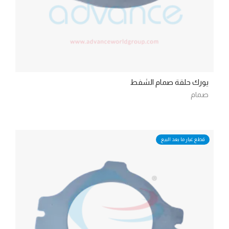
يورك حلقة صمام الشفط
صمام
قطع غيار ما بعد البيع