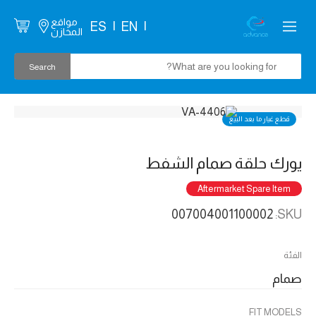
مواقع
ES
EN
المخازن
قطع غيار ما بعد البيع
يورك حلقة صمام الشفط
Aftermarket Spare Item
007004001100002
SKU:
الفئة
صمام
FIT MODELS