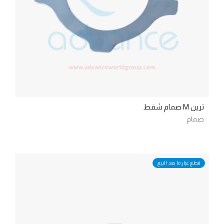
ترين M صمام شفط
صمام
قطع غيار ما بعد البيع