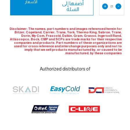
الأسعار
أضفها إلى
+
-
01
السلة
Disclaimer: The names, part numbers and images referenced herein for
Bitzer, Copeland, Carrier, Trane, York, Thermo King, Sabroe, Trane,
Dorin, My Com, Frascold, Daikin, Gram, Grasso, Ingersoll Rand,
Atlascopco, Bock, CMP and SCPs are trade marks for their respective
companies and products. Part numbers of these organizations are
used for cross reference and interchange purposes only and not to
imply that we sell products manufactured by, or caused to be
manufactured, by these companies.
Authorized distributors of