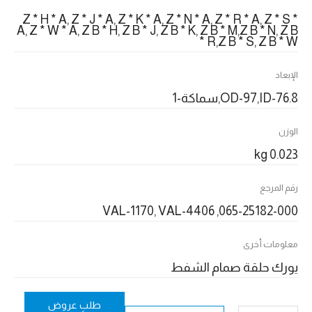
Z * H * A, Z * J * A, Z * K * A, Z * N * A, Z * R * A, Z * S *
A, Z * W * A, Z B * H, Z B * J, Z B * K, Z B * M,Z B * N, Z B
* R,Z B * S, Z B * W
الإبعاد
OD-97,ID-76.8,سماكة-1
الوزن
0.023 kg
رقم المرجع
065-25182-000, VAL-1170, VAL-4406
معلومات أخرى
يورك حلقة صمام الشفط
طلب عروض