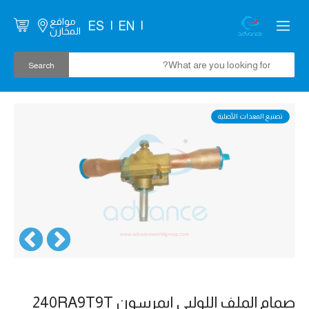
مواقع
ES
EN
المخازن
تصنيع المعدات الأصلية
صمام الملف اللولبي ايمرسون 240RA9T9T