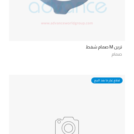
ترين M صمام شفط
صمام
قطع غيار ما بعد البيع