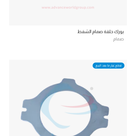
يورك حلقة صمام الشفط
صمام
قطع غيار ما بعد البيع