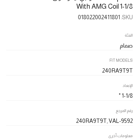
With AMG Coil 1-1/8
018022002411801
SKU:
الفئة
صمام
FIT MODELS
240RA9T9T
الإبعاد
1-1/8 "
رقم المرجع
240RA9T9T, VAL-9592
معلومات أخرى