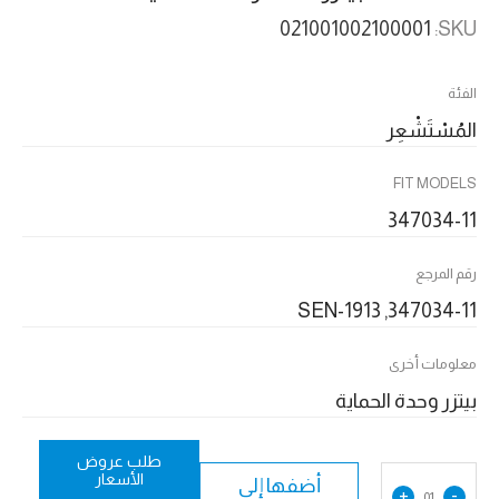
021001002100001
SKU:
الفئة
المُسْتَشْعِر
FIT MODELS
347034-11
رقم المرجع
347034-11, SEN-1913
معلومات أخرى
بيتزر وحدة الحماية
طلب عروض
الأسعار
أضفها إلى
+
-
01