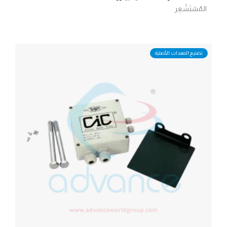
المُسْتَشْعِر
تصنيع المعدات الأصلية