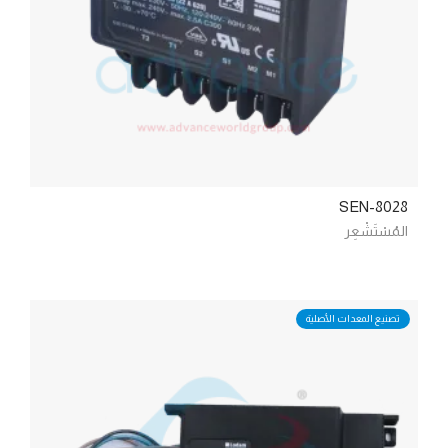
SEN-8028
المُسْتَشْعِر
تصنيع المعدات الأصلية