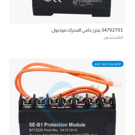
34702701
بيتزر حامي المحرك موديول
المُسْتَشْعِر
قطع غيار ما بعد البيع