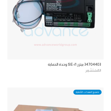
34704403 بيتزر SE-i1 وحدة الحماية
المُسْتَشْعِر
تصنيع المعدات الأصلية