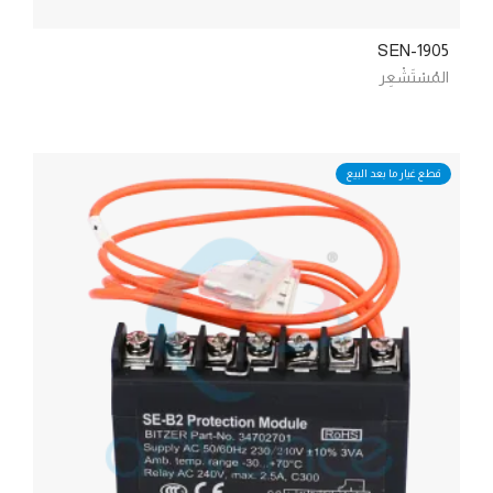
SEN-1905
المُسْتَشْعِر
قطع غيار ما بعد البيع