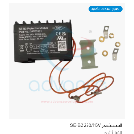
تصنيع المعدات الأصلية
المستشعر SE-B2 230/115V
المُسْتَشْعِر