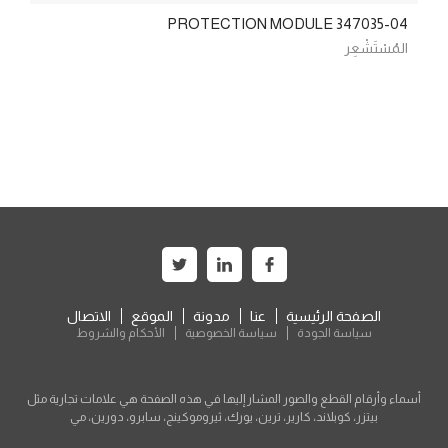
PROTECTION MODULE 347035-04
المُسْتَشْعِر
الصفحة الرئيسية
عنا
مدونة
الموقع
الاتصال
سياسة الجودة
سياسة الخصوصية
الأحكام والشروط
أسماء وأرقام القطع والصور المشار إليها في هذه الصفحة هي علامات تجارية مثل
بيتزر، كوبلاند، كارير، ترين، يورك، ثيروموكينج، سابرو، دورين، مي