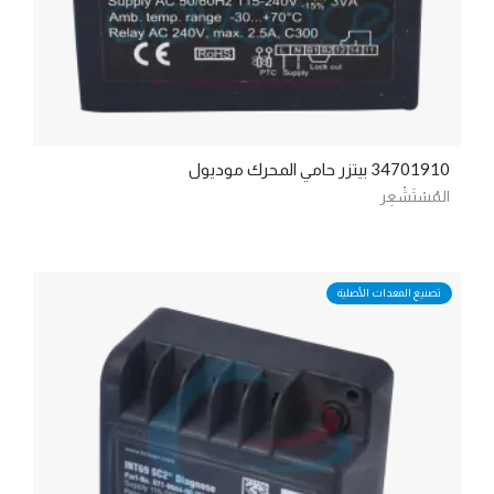
34701910
بيتزر حامي المحرك موديول
المُسْتَشْعِر
تصنيع المعدات الأصلية