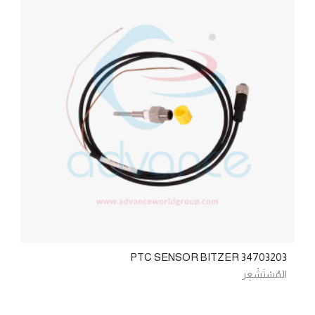
PTC SENSOR BITZER 34703203
المُسْتَشْعِر