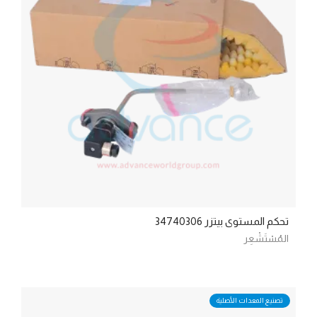
تحكم المستوى بيتزر 34740306
المُسْتَشْعِر
تصنيع المعدات الأصلية