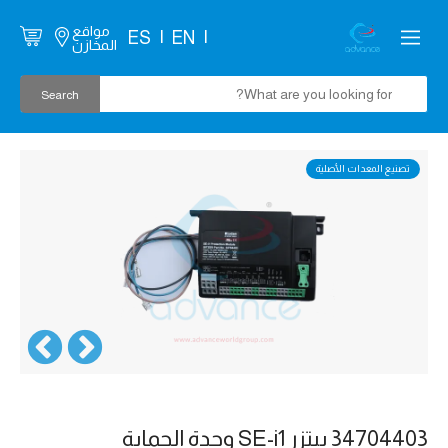
مواقع
ES
EN
المخازن
تصنيع المعدات الأصلية
34704403 بيتزر SE-i1 وحدة الحماية