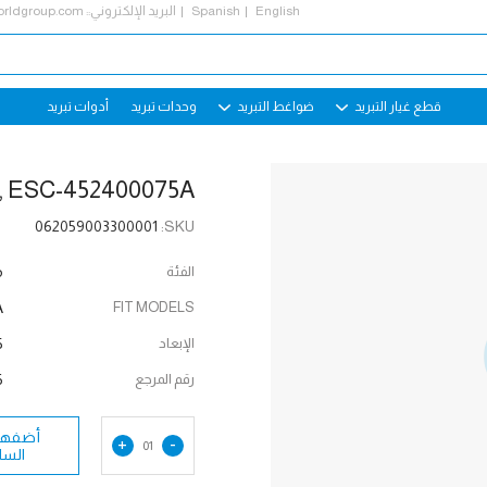
English
Spanish
البريد الإلكتروني::
rldgroup.com
قطع غيار التبريد
ضواغط التبريد
وحدات تبريد
أدوات تبريد
 ESC-452400075A
062059003300001
SKU:
الفئة
م
A
FIT MODELS
الإبعاد
AD
رقم المرجع
6
أضفها 
+
-
01
السل