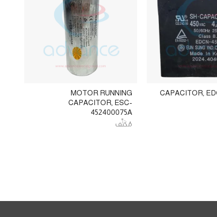
MOTOR RUNNING
CAPACITOR, ED
CAPACITOR, ESC-
452400075A
مُكَثِّف