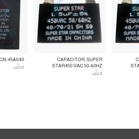
CN-45A040
CAPACITOR, SUPER
C
STAR450 VAC 50-60HZ
STA
مُكَثِّف
مُكَثِّف