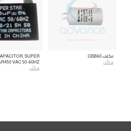
مكثف CBB60
APACITOR, SUPER
R450 VAC 50-60HZ
مُكَثِّف
مُكَثِّف