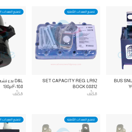
تصنيع المعدات الأصلية
تصنيع المعدات ال
BUS SN
SET CAPACITY REG. LR92
D&L بدء 
108-130µF
BOCK 08812
Y
مُكَثِّف
مُكَثِّف
تصنيع المعدات الأصلية
تصنيع المعدات ال