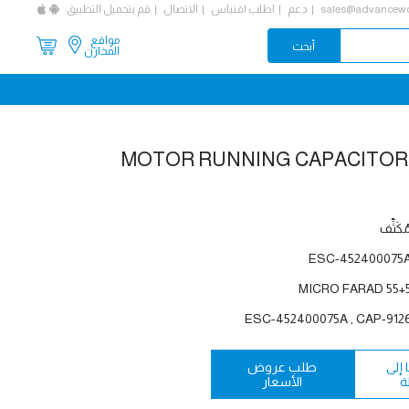
sales@advancewo
دعم
اطلب اقتباس
الاتصال
قم بتحميل التطبيق
مواقع
المخازن
MOTOR RUNNING CAPACITOR,
ُكَثِّف
ESC-452400075
55+5 MICRO FAR
ESC-452400075A , CAP-912
إلى
طلب عروض
ة
الأسعار