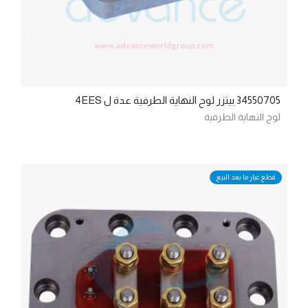
34550705 بيتزر لوح النهاية الطرفية عدة ل 4EES
لوح النهاية الطرفية
قطع غيار ما بعد البيع