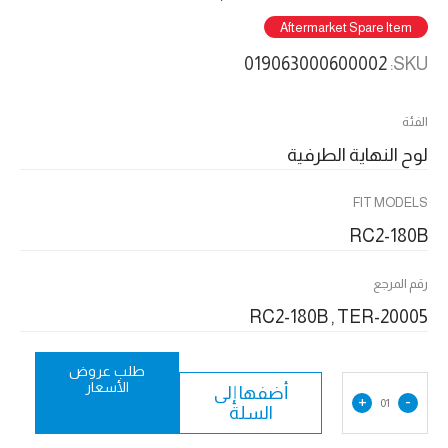
Aftermarket Spare Item
019063000600002
SKU:
الفئة
لوح النهاية الطرفية
FIT MODELS
RC2-180B
رقم المرجع
RC2-180B , TER-20005
طلب عروض
الأسعار
أضفها إلى
+
-
01
السلة