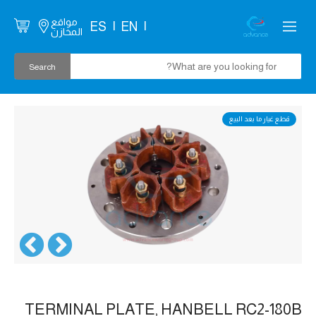
مواقع
ES
EN
المخازن
قطع غيار ما بعد البيع
TERMINAL PLATE, HANBELL RC2-180B