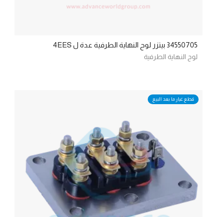
34550705 بيتزر لوح النهاية الطرفية عدة ل 4EES
لوح النهاية الطرفية
قطع غيار ما بعد البيع