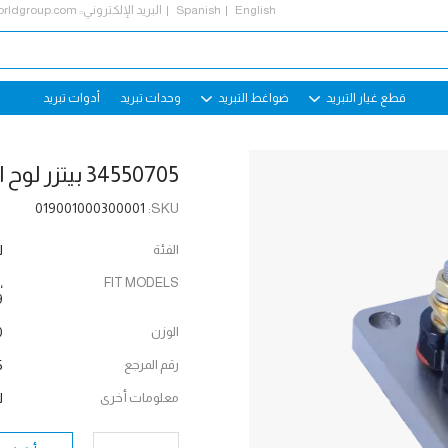
English
Spanish
البريد الإلكتروني::
rldgroup.com
قطع غيار التبريد
ضواغط التبريد
وحدات تبريد
أدوات تبريد
34550705 بيتزر لوح النهاية الطرفية عدة ل 4EES
019001000300001
SKU:
الفئة
ل
،
FIT MODELS
9
الوزن
g
رقم المرجع
6
معلومات أخرى
ل