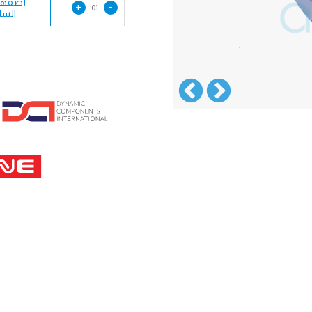
أضفها 
+
-
01
السل