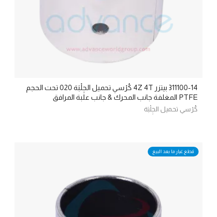
311100-14 بيتزر 4Z 4T كُرْسي تحميل الجِلْبَة 020 تحت الحجم
PTFE المغلفة جانب المحرك & جانب علبة المرافق
كُرْسي تحميل الجِلْبَة
قطع غيار ما بعد البيع