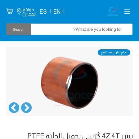
مواقع
ES
EN
المخازن
قطع غيار ما بعد البيع
بيتزر 4Z 4T كُرْسي تحميل الجِلْبَة PTFE