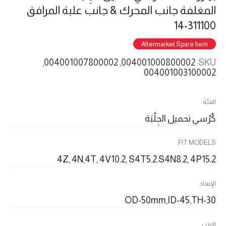
المغلفة جانب المحرك & جانب علبة المرافق
311100-14
Aftermarket Spare Item
004001000800002, 004001007800002,
SKU:
004001003100002
الفئة
كُرْسي تحميل الجِلْبَة
FIT MODELS
4Z, 4N,4T, 4V10.2, S4T5.2.S4N8.2, 4P15.2
الإبعاد
OD-50mm,ID-45,TH-30
الوزن