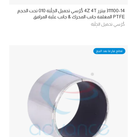
311100-14 بيتزر 4Z 4T كُرْسي تحميل الجِلْبَة 010 تحت الحجم
PTFE المغلفة جانب المحرك & جانب علبة المرافق
كُرْسي تحميل الجِلْبَة
قطع غيار ما بعد البيع