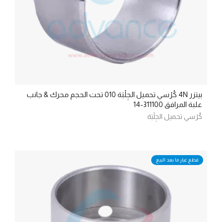
بيتزر 4N كُرْسي تحميل الجِلْبَة 010 تحت الحجم محرك & جانب
علبة المرافق 311100-14
كُرْسي تحميل الجِلْبَة
قطع غيار ما بعد البيع