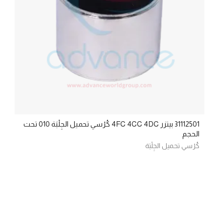
31112501 بيتزر 4FC 4CC 4DC كُرْسي تحميل الجِلْبَة 010 تحت
الحجم
كُرْسي تحميل الجِلْبَة