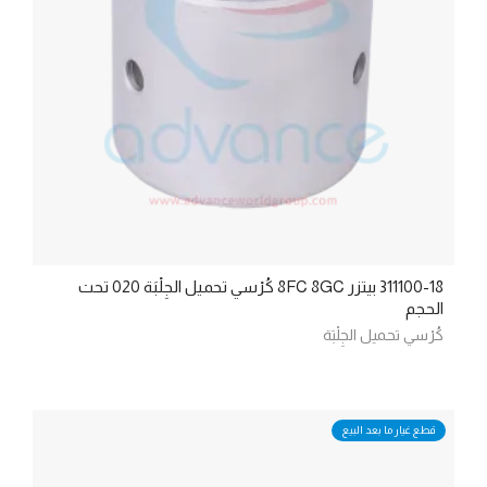
311100-18 بيتزر 8FC 8GC كُرْسي تحميل الجِلْبَة 020 تحت
الحجم
كُرْسي تحميل الجِلْبَة
قطع غيار ما بعد البيع