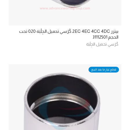
بيتزر 2EC 4EC 4CC 4DC كُرْسي تحميل الجِلْبَة 020 تحت
الحجم 31112501
كُرْسي تحميل الجِلْبَة
قطع غيار ما بعد البيع