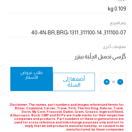
0.109 kg
رقم المرجع
311100-07, 311100-14, 40-4N-BR, BRG-1311
معلومات أخرى
كُرْسي تحميل الجِلْبَة بيتزر
طلب عروض
الأسعار
أضفها إلى
+
-
01
السلة
Disclaimer: The names, part numbers and images referenced herein for
Bitzer, Copeland, Carrier, Trane, York, Thermo King, Sabroe, Trane,
Dorin, My Com, Frascold, Daikin, Gram, Grasso, Ingersoll Rand,
Atlascopco, Bock, CMP and SCPs are trade marks for their respective
companies and products. Part numbers of these organizations are
used for cross reference and interchange purposes only and not to
imply that we sell products manufactured by, or caused to be
manufactured, by these companies.