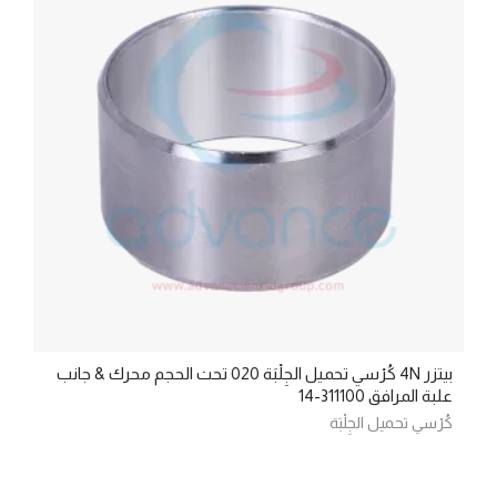
بيتزر 4N كُرْسي تحميل الجِلْبَة 020 تحت الحجم محرك & جانب
علبة المرافق 311100-14
كُرْسي تحميل الجِلْبَة