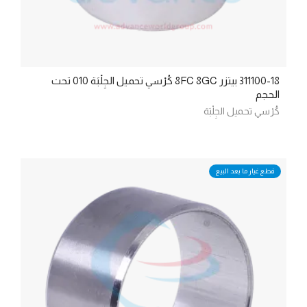
311100-18 بيتزر 8FC 8GC كُرْسي تحميل الجِلْبَة 010 تحت
الحجم
كُرْسي تحميل الجِلْبَة
قطع غيار ما بعد البيع