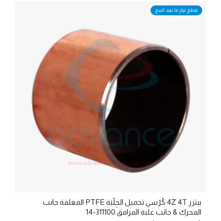
قطع غيار ما بعد البيع
بيتزر 4Z 4T كُرْسي تحميل الجِلْبَة PTFE المغلفة جانب
المحرك & جانب علبة المرافق 311100-14