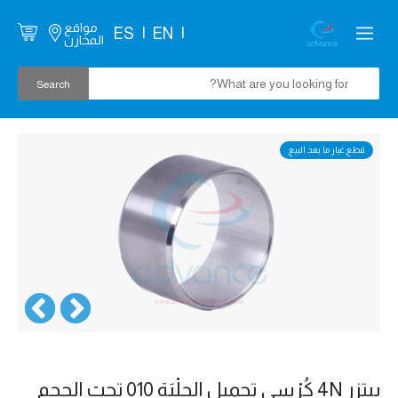
مواقع
ES
EN
المخازن
قطع غيار ما بعد البيع
بيتزر 4N كُرْسي تحميل الجِلْبَة 010 تحت الحجم