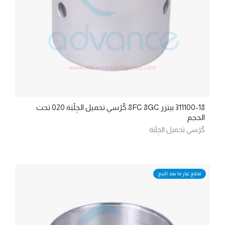
311100-18 بيتزر 8FC 8GC كُرْسي تحميل الجِلْبَة 020 تحت
الحجم
كُرْسي تحميل الجِلْبَة
قطع غيار ما بعد البيع