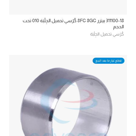
311100-18 بيتزر 8FC 8GC كُرْسي تحميل الجِلْبَة 010 تحت
الحجم
كُرْسي تحميل الجِلْبَة
قطع غيار ما بعد البيع