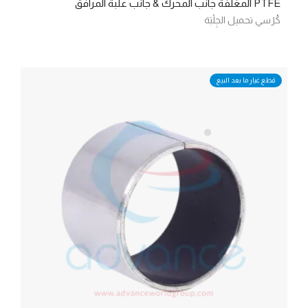
PTFE المغلفة جانب المحرك & جانب علبة المرافق
كُرْسي تحميل الجِلْبَة
قطع غيار ما بعد البيع