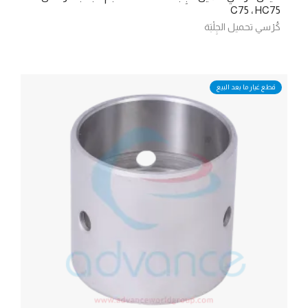
C75 ، HC75
كُرْسي تحميل الجِلْبَة
قطع غيار ما بعد البيع