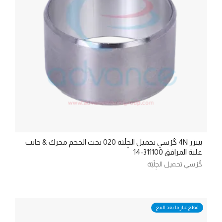
بيتزر 4N كُرْسي تحميل الجِلْبَة 020 تحت الحجم محرك & جانب
علبة المرافق 311100-14
كُرْسي تحميل الجِلْبَة
قطع غيار ما بعد البيع