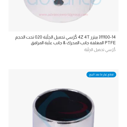
311100-14 بيتزر 4Z 4T كُرْسي تحميل الجِلْبَة 020 تحت الحجم
PTFE المغلفة جانب المحرك & جانب علبة المرافق
كُرْسي تحميل الجِلْبَة
قطع غيار ما بعد البيع