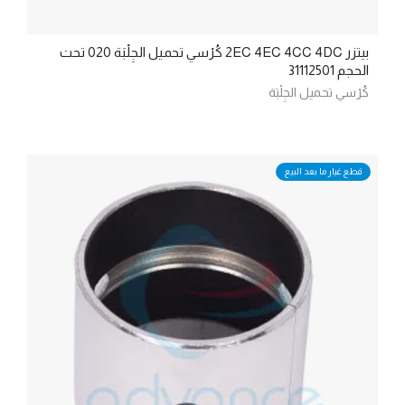
بيتزر 2EC 4EC 4CC 4DC كُرْسي تحميل الجِلْبَة 020 تحت
الحجم 31112501
كُرْسي تحميل الجِلْبَة
قطع غيار ما بعد البيع