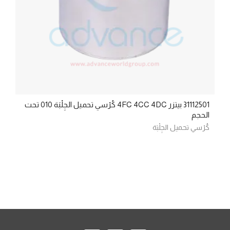
31112501 بيتزر 4FC 4CC 4DC كُرْسي تحميل الجِلْبَة 010 تحت
الحجم
كُرْسي تحميل الجِلْبَة