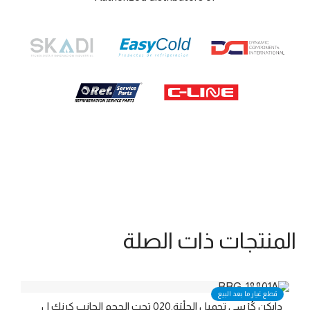
المنتجات ذات الصلة
قطع غيار ما بعد البيع
دايكن كُرْسي تحميل الجِلْبَة.020 تحت الحجم الجانب كرنك ل