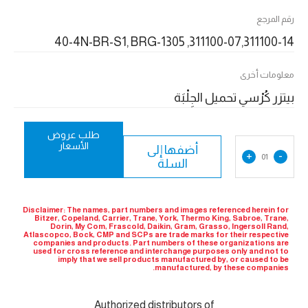
رقم المرجع
311100-07,311100-14, 40-4N-BR-S1, BRG-1305
معلومات أخرى
بيتزر كُرْسي تحميل الجِلْبَة
طلب عروض
الأسعار
أضفها إلى
+
-
01
السلة
Disclaimer: The names, part numbers and images referenced herein for
Bitzer, Copeland, Carrier, Trane, York, Thermo King, Sabroe, Trane,
Dorin, My Com, Frascold, Daikin, Gram, Grasso, Ingersoll Rand,
Atlascopco, Bock, CMP and SCPs are trade marks for their respective
companies and products. Part numbers of these organizations are
used for cross reference and interchange purposes only and not to
imply that we sell products manufactured by, or caused to be
manufactured, by these companies.
Authorized distributors of