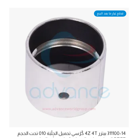
قطع غيار ما بعد البيع
311100-14 بيتزر 4Z 4T كُرْسي تحميل الجِلْبَة 010 تحت الحجم