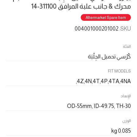
محرك & جانب علبة المرافق 311100-14
Aftermarket Spare Item
004001000201002
SKU:
الفئة
كُرْسي تحميل الجِلْبَة
FIT MODELS
4Z,4N,4T,4P,4TA,4NA,
الإبعاد
OD-55mm, ID-49.75, TH-30
الوزن
0.085 kg