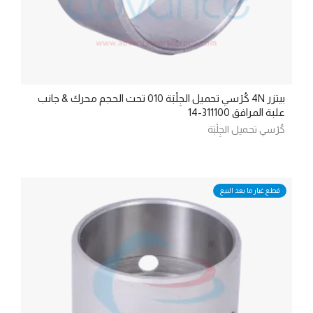
بيتزر 4N كُرْسي تحميل الجِلْبَة 010 تحت الحجم محرك & جانب
علبة المرافق 311100-14
كُرْسي تحميل الجِلْبَة
قطع غيار ما بعد البيع