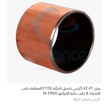
بيتزر 4Z 4T كُرْسي تحميل الجِلْبَة PTFE المغلفة جانب
المحرك & جانب علبة المرافق 311100-14
كُرْسي تحميل الجِلْبَة