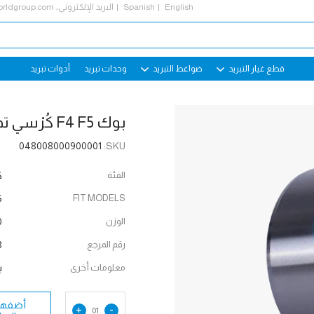
English
Spanish
البريد الإلكتروني::
rldgroup.com
قطع غيار التبريد
ضواغط التبريد
وحدات تبريد
أدوات تبريد
بوك F4 F5 كُرْسي تحميل الجِلْبَة
048008000900001
SKU:
الفئة
ك
5
FIT MODELS
الوزن
g
رقم المرجع
07
معلومات أخرى
ب
أضفها 
+
-
01