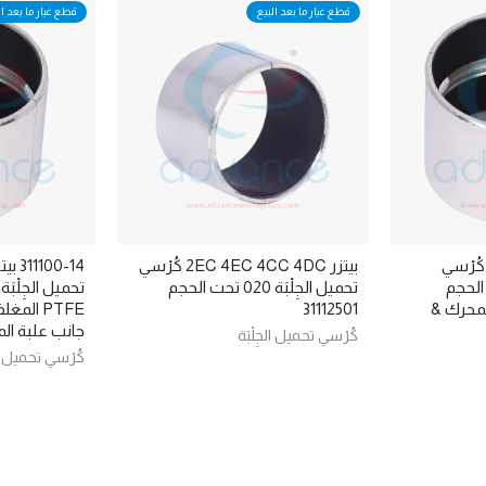
قطع غيار ما بعد البيع
قطع غيار ما بعد ال
311100- بيتزر 4Z 4T كُرْسي
بيتزر 2EC 4EC 4CC 4DC كُرْسي
ة 010 تحت الحجم
تحميل الجِلْبَة 020 تحت الحجم
المحرك &
31112501
PTFE ال
جانب علبة ال
كُرْسي تحميل الجِلْبَة
كُرْسي تحميل الج