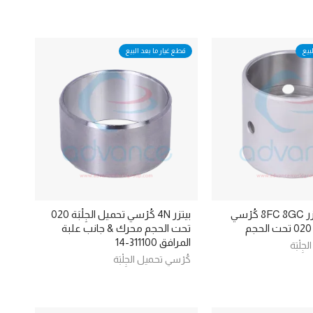
بيع
قطع غيار ما بعد البيع
311100-18 بيتزر 8FC 8GC كُرْسي
بيتزر 4N كُرْسي تحميل الجِلْبَة 020
تحت الحجم محرك & جانب علبة
المرافق 311100-14
ِلْبَة
كُرْسي تحميل الجِلْبَة