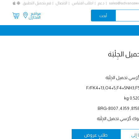
sales@advancewo
دعم
اطلب اقتباس
الاتصال
قم بتحميل التطبيق
مواقع
المخازن
ُرْسي تحميل الجِلْبَة
F/FK4+13,O4+5,F4+5NH3,F
0.520 k
8158, 4359, BRG-80
وك كُرْسي تحميل الجِلْبَة
إلى
طلب عروض