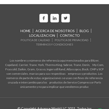
HOME
ACERCA DE NOSOTROS
BLOG
LOCALIZACION
CONTACTO
POLITICA DE CALIDAD
POLITICA DE PRIVACIDAD
TERMINOS Y CONDICIONES
Los nombres y números de referencia aquí mencionados para Bitzer,
Copeland, Carrier, Trane, York, Thermo King, Sabroe, Trane, Dorin, My Com,
Frascold, Daikin, Gram, Grasso, Ingersoll Rand, Atlascopco, Bock, CMP y SCP
son comerciales. marcas para sus respectivas empresas y productos. Los
números de parte de estas organizaciones se usan con fines de referencia
cruzada e intercambio para los productos de Service Compressor Parts
únicamente y no para implicar que vendemos produc
© Copyright Advance World LLC 2021. Todos los