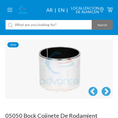
LOCALIZACION
AR
EN
DE ALMACEN
OEM
05050 Bock Cojinete De Rodamient