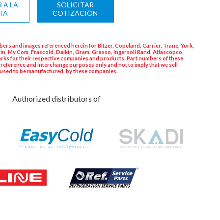
 A LA
SOLICITAR
TA
COTIZACIÓN
ers and images referenced herein for Bitzer, Copeland, Carrier, Trane, York,
in, My Com, Frascold, Daikin, Gram, Grasso, Ingersoll Rand, Atlascopco,
rks for their respective companies and products. Part numbers of these
 reference and interchange purposes only and not to imply that we sell
used to be manufactured, by these companies.
Authorized distributors of