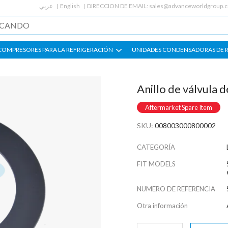
عربي
English
DIRECCION DE EMAIL:
sales@advanceworldgroup.
COMPRESORES PARA LA REFRIGERACIÓN
UNIDADES CONDENSADORAS DE 
Anillo de válvula 
Aftermarket Spare Item
SKU:
008003000800002
CATEGORÍA
FIT MODELS
NUMERO DE REFERENCIA
Otra información