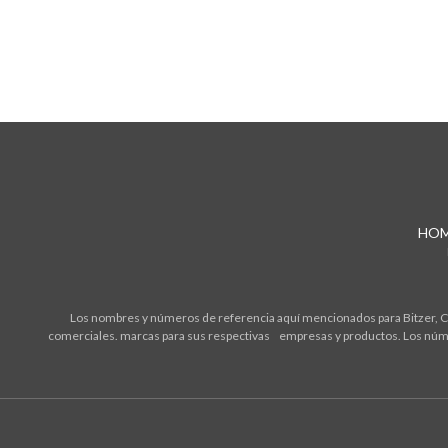
HO
Los nombres y números de referencia aquí mencionados para Bitzer, Cop
comerciales. marcas para sus respectivas empresas y productos. Los núme