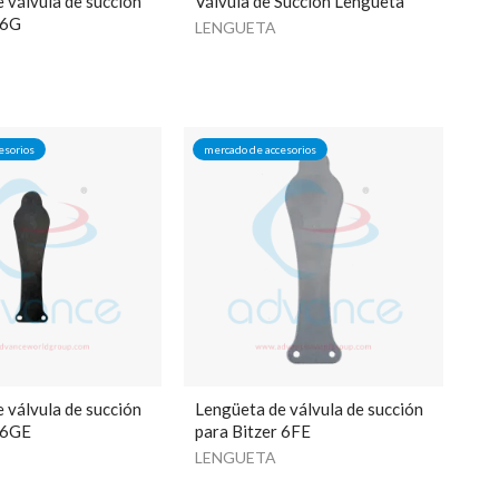
 válvula de succión
Válvula de Succión Lengueta
 6G
LENGUETA
esorios
mercado de accesorios
 válvula de succión
Lengüeta de válvula de succión
r 6GE
para Bitzer 6FE
LENGUETA