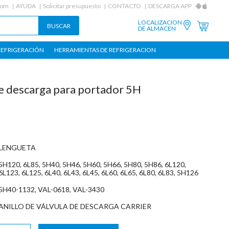
com
AYUDA
Solicitar presupuesto
CONTACTO
DESCARGA APP
LOCALIZACION
DE ALMACEN
REFRIGERACIÓN
HERRAMIENTAS DE REFRIGERACION
de descarga para portador 5H
LENGUETA
5H120, 6L85, 5H40, 5H46, 5H60, 5H66, 5H80, 5H86, 6L120,
6L123, 6L125, 6L40, 6L43, 6L45, 6L60, 6L65, 6L80, 6L83, 5H126
5H40-1132, VAL-0618, VAL-3430
ANILLO DE VÁLVULA DE DESCARGA CARRIER