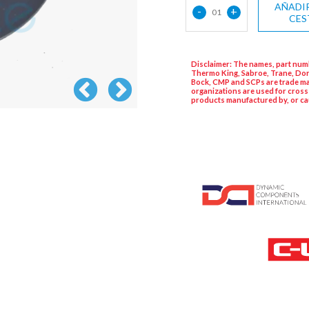
AÑADIR
-
+
01
CES
Disclaimer: The names, part numb
Thermo King, Sabroe, Trane, Dor
Bock, CMP and SCPs are trade ma
organizations are used for cross
products manufactured by, or ca