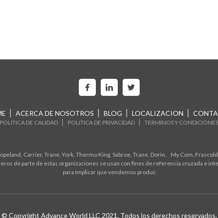
ME
ACERCA DE NOSOTROS
BLOG
LOCALIZACION
CONTA
POLITICA DE CALIDAD
POLITICA DE PRIVACIDAD
TERMINOS Y CONDICIONE
eland, Carrier, Trane, York, Thermo King, Sabroe, Trane, Dorin, My Com, Frascold,
ros de parte de estas organizaciones se usan con fines de referencia cruzada e in
para implicar que vendemos produc
© Copyright Advance World LLC 2021. Todos los derechos reservados.