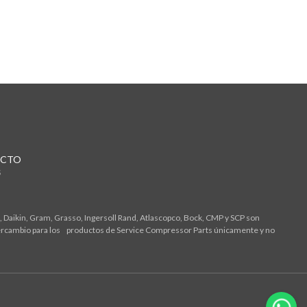
CTO
S
 Daikin, Gram, Grasso, Ingersoll Rand, Atlascopco, Bock, CMP y SCP son
tercambio para los productos de Service Compressor Parts únicamente y no