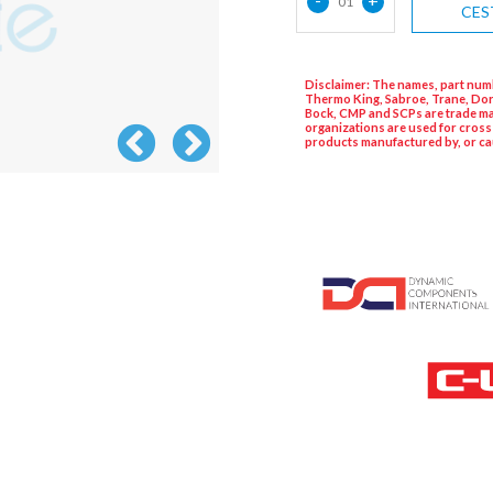
01
CES
Disclaimer: The names, part numb
Thermo King, Sabroe, Trane, Dor
Bock, CMP and SCPs are trade ma
organizations are used for cross
products manufactured by, or ca