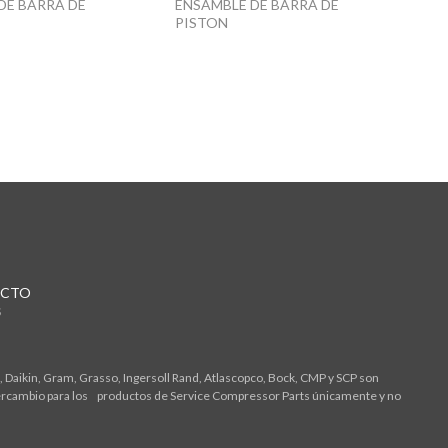
DE BARRA DE
ENSAMBLE DE BARRA DE
PISTON
CTO
S
 Daikin, Gram, Grasso, Ingersoll Rand, Atlascopco, Bock, CMP y SCP son
tercambio para los productos de Service Compressor Parts únicamente y no