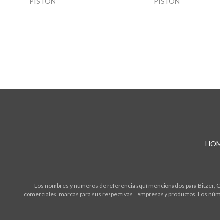
PISTON
PISTON
HO
Los nombres y números de referencia aquí mencionados para Bitzer, Cop
comerciales. marcas para sus respectivas empresas y productos. Los núme