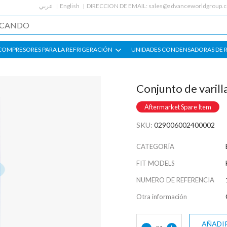
عربي
English
DIRECCION DE EMAIL:
sales@advanceworldgroup.
COMPRESORES PARA LA REFRIGERACIÓN
UNIDADES CONDENSADORAS DE 
Conjunto de varil
Aftermarket Spare Item
SKU:
029006002400002
CATEGORÍA
FIT MODELS
NUMERO DE REFERENCIA
Otra información
AÑADIR
-
+