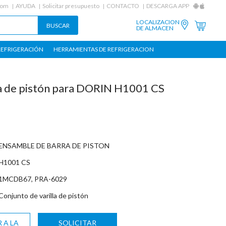
com
AYUDA
Solicitar presupuesto
CONTACTO
DESCARGA APP
LOCALIZACION
DE ALMACEN
REFRIGERACIÓN
HERRAMIENTAS DE REFRIGERACION
la de pistón para DORIN H1001 CS
ENSAMBLE DE BARRA DE PISTON
H1001 CS
1MCDB67, PRA-6029
Conjunto de varilla de pistón
 A LA
SOLICITAR