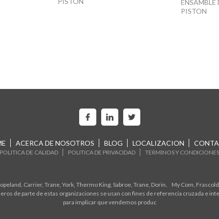
PISTON
ENSAMBLE 
PISTON
ME
ACERCA DE NOSOTROS
BLOG
LOCALIZACION
CONTA
POLITICA DE CALIDAD
POLITICA DE PRIVACIDAD
TERMINOS Y CONDICIONE
eland, Carrier, Trane, York, Thermo King, Sabroe, Trane, Dorin, My Com, Frascold,
ros de parte de estas organizaciones se usan con fines de referencia cruzada e in
para implicar que vendemos produc