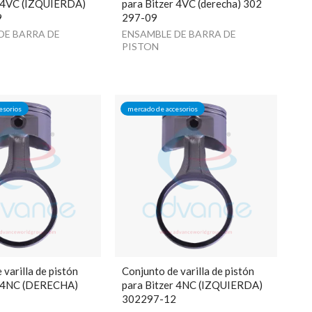
r 4VC (IZQUIERDA)
para Bitzer 4VC (derecha) 302
9
297-09
DE BARRA DE
ENSAMBLE DE BARRA DE
PISTON
esorios
mercado de accesorios
 varilla de pistón
Conjunto de varilla de pistón
r 4NC (DERECHA)
para Bitzer 4NC (IZQUIERDA)
9
302297-12