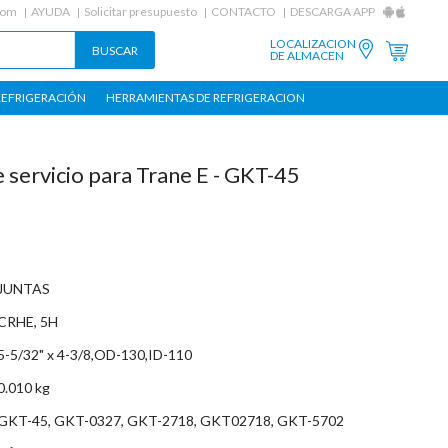
com
AYUDA
Solicitar presupuesto
CONTACTO
DESCARGA APP
LOCALIZACION
DE ALMACEN
REFRIGERACIÓN
HERRAMIENTAS DE REFRIGERACION
e servicio para Trane E - GKT-45
JUNTAS
CRHE, 5H
5-5/32" x 4-3/8,OD-130,ID-110
0.010 kg
GKT-45, GKT-0327, GKT-2718, GKT02718, GKT-5702