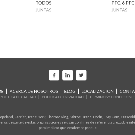
TODOS
PFC, 6 PFC
JUNTAS
JUNTAS
ME
ACERCA DE NOSOTROS
BLOG
LOCALIZACION
CONTA
POLITICA DE CALIDAD
POLITICA DE PRIVACIDAD
TERMINOS Y CONDICIONE
eland, Carrier, Trane, York, Thermo King, Sabroe, Trane, Dorin, My Com, Frascold,
ros de parte de estas organizaciones se usan con fines de referencia cruzada e in
para implicar que vendemos produc