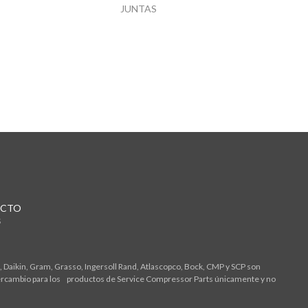
JUNTAS
CTO
S
 Daikin, Gram, Grasso, Ingersoll Rand, Atlascopco, Bock, CMP y SCP son
tercambio para los productos de Service Compressor Parts únicamente y no