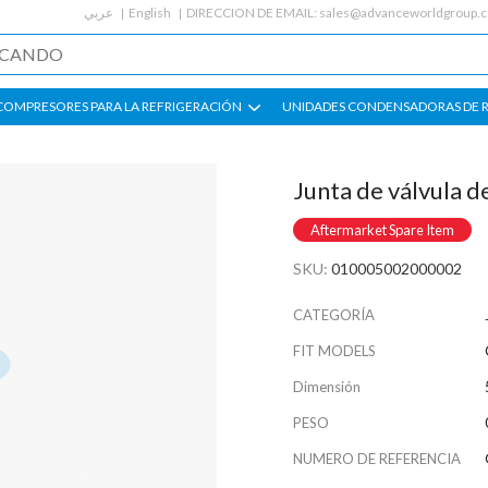
عربي
English
DIRECCION DE EMAIL:
sales@advanceworldgroup.
COMPRESORES PARA LA REFRIGERACIÓN
UNIDADES CONDENSADORAS DE 
Junta de válvula d
Aftermarket Spare Item
SKU:
010005002000002
CATEGORÍA
FIT MODELS
Dimensión
PESO
NUMERO DE REFERENCIA