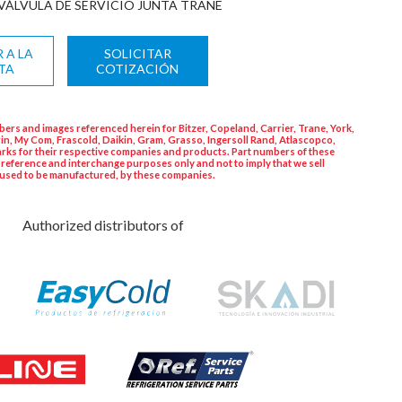
VÁLVULA DE SERVICIO JUNTA TRANE
 A LA
SOLICITAR
TA
COTIZACIÓN
ers and images referenced herein for Bitzer, Copeland, Carrier, Trane, York,
in, My Com, Frascold, Daikin, Gram, Grasso, Ingersoll Rand, Atlascopco,
rks for their respective companies and products. Part numbers of these
 reference and interchange purposes only and not to imply that we sell
used to be manufactured, by these companies.
Authorized distributors of