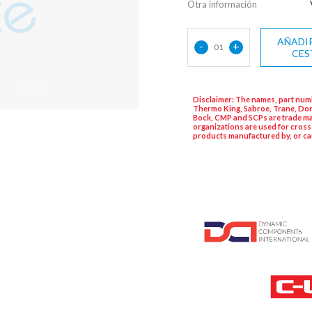
Otra información
AÑADIR
-
+
01
CES
Disclaimer: The names, part numb
Thermo King, Sabroe, Trane, Dor
Bock, CMP and SCPs are trade ma
organizations are used for cross
products manufactured by, or ca