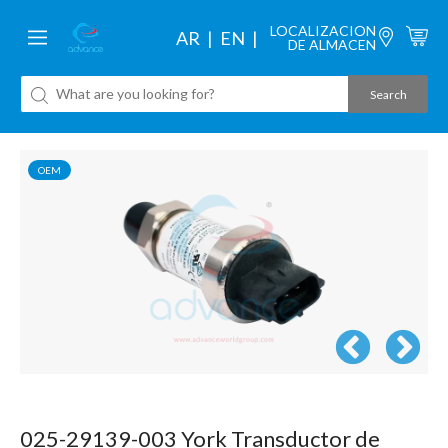
LOCALIZACION
AR
EN
DE ALMACEN
OEM
025-29139-003
York
Transductor de