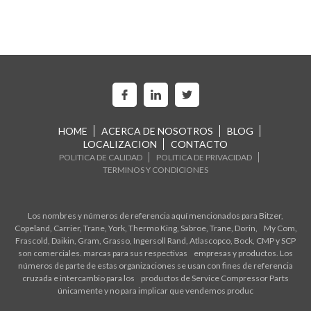
HOME
ACERCA DE NOSOTROS
BLOG
LOCALIZACION
CONTACTO
POLITICA DE CALIDAD
POLITICA DE PRIVACIDAD
TERMINOS Y CONDICIONES
Los nombres y números de referencia aquí mencionados para Bitzer,
Copeland, Carrier, Trane, York, Thermo King, Sabroe, Trane, Dorin, My Com,
Frascold, Daikin, Gram, Grasso, Ingersoll Rand, Atlascopco, Bock, CMP y SCP
son comerciales. marcas para sus respectivas empresas y productos. Los
números de parte de estas organizaciones se usan con fines de referencia
cruzada e intercambio para los productos de Service Compressor Parts
únicamente y no para implicar que vendemos produc