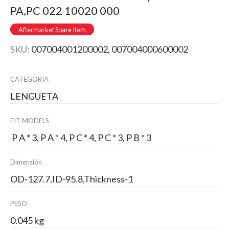
PA,PC 022 10020 000
Aftermarket Spare Item
SKU:
007004001200002, 007004000600002
CATEGORÍA
LENGUETA
FIT MODELS
P A * 3, P A * 4, P C * 4, P C * 3, P B * 3
Dimensión
OD-127.7,ID-95.8,Thickness-1
PESO
0.045 kg