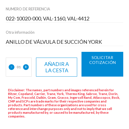
NUMERO DE REFERENCIA
022-10020-000, VAL-1160, VAL-4412
Otra información
ANILLO DE VÁLVULA DE SUCCIÓN YORK
SOLICITAR
COTIZACIÓN
AÑADIR A
-
+
01
LA CESTA
Disclaimer: The names, part numbers and images referenced herein for
Bitzer, Copeland, Carrier, Trane, York, Thermo King, Sabroe, Trane, Dorin,
My Com, Frascold, Daikin, Gram, Grasso, Ingersoll Rand, Atlascopco, Bock,
CMP and SCPs are trade marks for their respective companies and
products. Part numbers of these organizations are used for cross
reference and interchange purposes only and not to imply that we sell
products manufactured by, or caused to be manufactured, by these
companies.