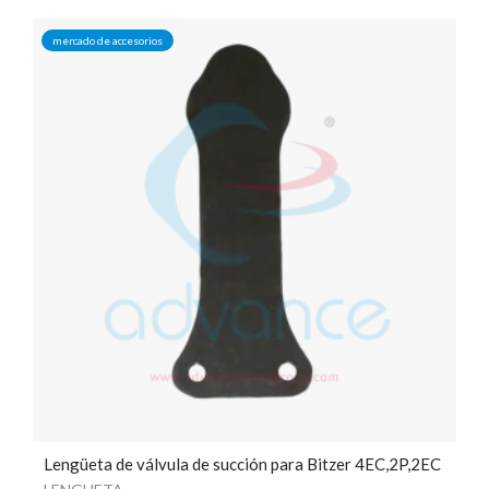
mercado de accesorios
Lengüeta de válvula de succión para Bitzer 4EC,2P,2EC