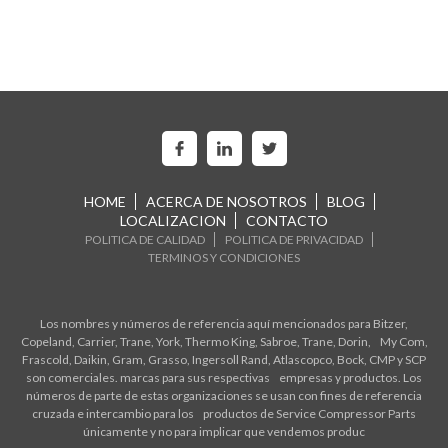
HOME
ACERCA DE NOSOTROS
BLOG
LOCALIZACION
CONTACTO
POLITICA DE CALIDAD
POLITICA DE PRIVACIDAD
TERMINOS Y CONDICIONES
Los nombres y números de referencia aquí mencionados para Bitzer,
Copeland, Carrier, Trane, York, Thermo King, Sabroe, Trane, Dorin, My Com,
Frascold, Daikin, Gram, Grasso, Ingersoll Rand, Atlascopco, Bock, CMP y SCP
son comerciales. marcas para sus respectivas empresas y productos. Los
números de parte de estas organizaciones se usan con fines de referencia
cruzada e intercambio para los productos de Service Compressor Parts
únicamente y no para implicar que vendemos produc