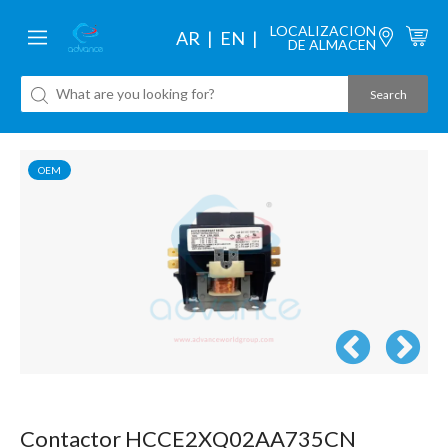
LOCALIZACION
AR
EN
DE ALMACEN
OEM
Contactor HCCE2XQ02AA735CN