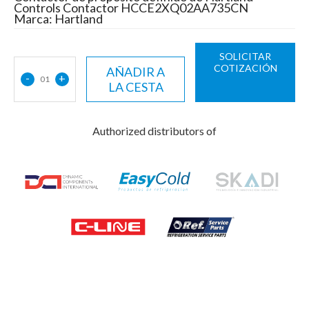
Controls Contactor HCCE2XQ02AA735CN
Marca: Hartland
SOLICITAR
COTIZACIÓN
AÑADIR A
-
+
01
LA CESTA
Authorized distributors of