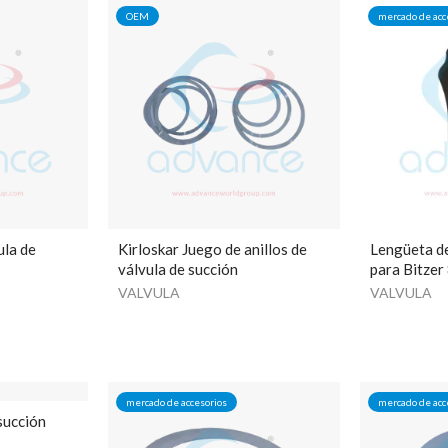
OEM
mercado de acc
ula de
Kirloskar Juego de anillos de
Lengüeta de
válvula de succión
para Bitze
VALVULA
VALVULA
mercado de accesorios
mercado de acc
 succión