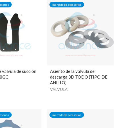
esorios
mercado de accesorios
 válvula de succión
Asiento de la válvula de
r 8GC
descarga 3D TODO (TIPO DE
ANILLO)
VALVULA
esorios
mercado de accesorios