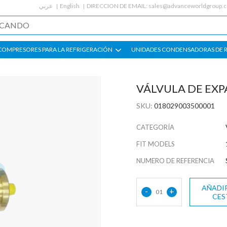
عربي
English
DIRECCION DE EMAIL:
sales@advanceworldgroup.
COMPRESORES PARA LA REFRIGERACIÓN
UNIDADES CONDENSADORAS DE 
VÁLVULA DE EXP
SKU:
018029003500001
CATEGORÍA
FIT MODELS
NUMERO DE REFERENCIA
AÑADIR
-
+
01
CES