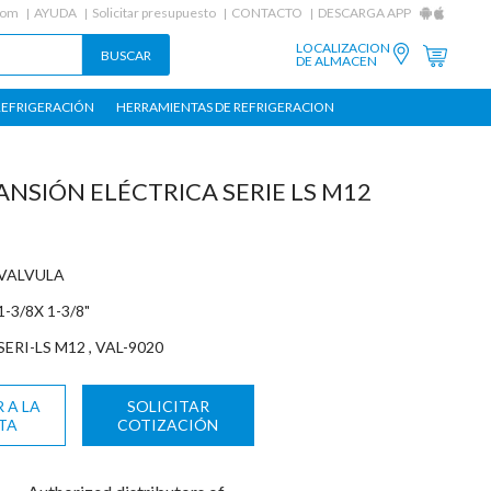
com
AYUDA
Solicitar presupuesto
CONTACTO
DESCARGA APP
LOCALIZACION
DE ALMACEN
REFRIGERACIÓN
HERRAMIENTAS DE REFRIGERACION
ANSIÓN ELÉCTRICA SERIE LS M12
VALVULA
1-3/8X 1-3/8"
SERI-LS M12 , VAL-9020
 A LA
SOLICITAR
TA
COTIZACIÓN