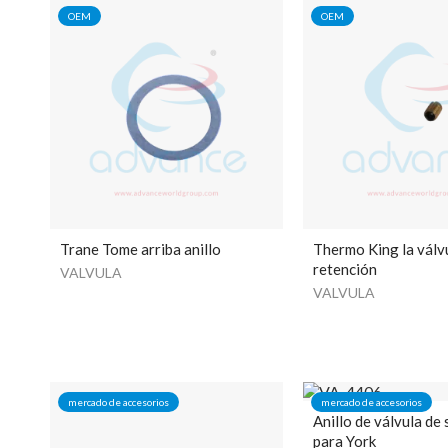
OEM
OEM
Trane Tome arriba anillo
Thermo King la válv
retención
VALVULA
VALVULA
mercado de accesorios
mercado de accesorios
Anillo de válvula de
para York