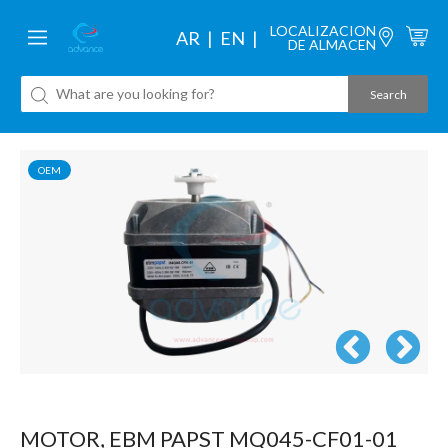
LOCALIZACION
AR
EN
DE ALMACEN
OEM
MOTOR, EBM PAPST MQ045-CF01-01