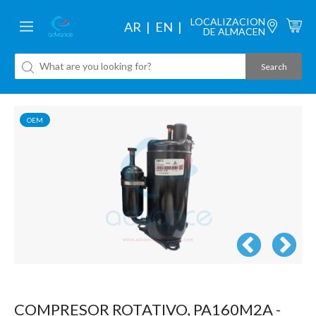
LOCALIZACION
AR
EN
DE ALMACEN
OEM
COMPRESOR ROTATIVO, PA160M2A -