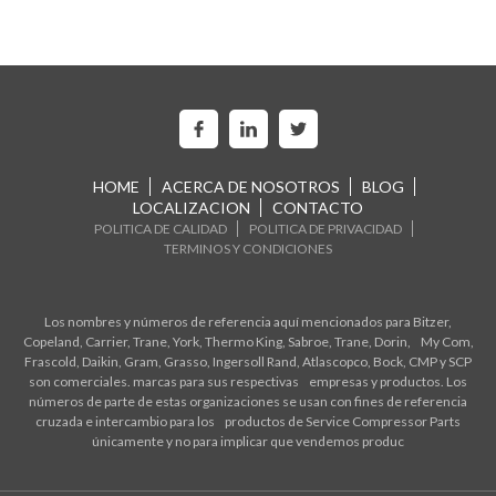
HOME
ACERCA DE NOSOTROS
BLOG
LOCALIZACION
CONTACTO
POLITICA DE CALIDAD
POLITICA DE PRIVACIDAD
TERMINOS Y CONDICIONES
Los nombres y números de referencia aquí mencionados para Bitzer,
Copeland, Carrier, Trane, York, Thermo King, Sabroe, Trane, Dorin, My Com,
Frascold, Daikin, Gram, Grasso, Ingersoll Rand, Atlascopco, Bock, CMP y SCP
son comerciales. marcas para sus respectivas empresas y productos. Los
números de parte de estas organizaciones se usan con fines de referencia
cruzada e intercambio para los productos de Service Compressor Parts
únicamente y no para implicar que vendemos produc