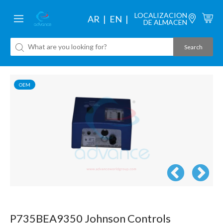
LOCALIZACION
AR
EN
DE ALMACEN
OEM
P735BEA9350 Johnson Controls