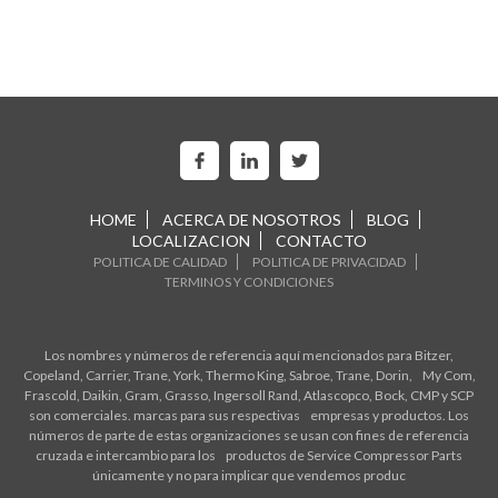
HOME
ACERCA DE NOSOTROS
BLOG
LOCALIZACION
CONTACTO
POLITICA DE CALIDAD
POLITICA DE PRIVACIDAD
TERMINOS Y CONDICIONES
Los nombres y números de referencia aquí mencionados para Bitzer,
Copeland, Carrier, Trane, York, Thermo King, Sabroe, Trane, Dorin, My Com,
Frascold, Daikin, Gram, Grasso, Ingersoll Rand, Atlascopco, Bock, CMP y SCP
son comerciales. marcas para sus respectivas empresas y productos. Los
números de parte de estas organizaciones se usan con fines de referencia
cruzada e intercambio para los productos de Service Compressor Parts
únicamente y no para implicar que vendemos produc