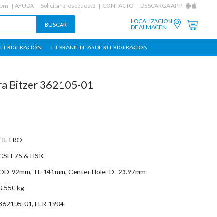
com
AYUDA
Solicitar presupuesto
CONTACTO
DESCARGA APP
LOCALIZACION
DE ALMACEN
REFRIGERACIÓN
HERRAMIENTAS DE REFRIGERACION
ara Bitzer 362105-01
FILTRO
CSH-75 & HSK
OD-92mm, TL-141mm, Center Hole ID- 23.97mm
0.550 kg
362105-01, FLR-1904