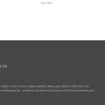
FILTRO
CTO
S
 Daikin, Gram, Grasso, Ingersoll Rand, Atlascopco, Bock, CMP y SCP son
tercambio para los productos de Service Compressor Parts únicamente y no