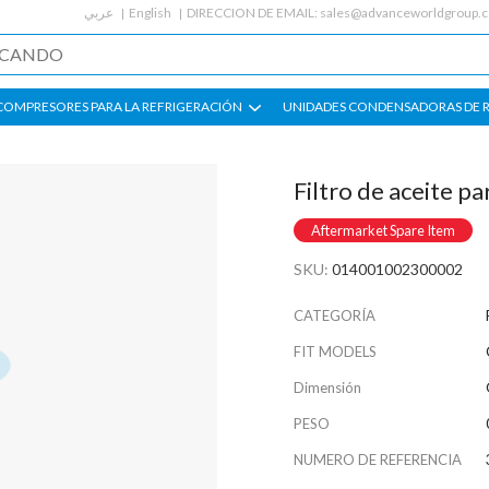
عربي
English
DIRECCION DE EMAIL:
sales@advanceworldgroup.
COMPRESORES PARA LA REFRIGERACIÓN
UNIDADES CONDENSADORAS DE 
Filtro de aceite p
Aftermarket Spare Item
SKU:
014001002300002
CATEGORÍA
FIT MODELS
Dimensión
PESO
NUMERO DE REFERENCIA