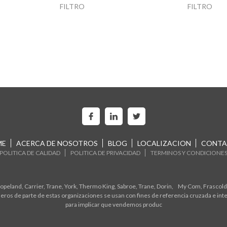
FILTRO
FILTRO
ME
ACERCA DE NOSOTROS
BLOG
LOCALIZACION
CONTA
POLITICA DE CALIDAD
POLITICA DE PRIVACIDAD
TERMINOS Y CONDICIONE
eland, Carrier, Trane, York, Thermo King, Sabroe, Trane, Dorin, My Com, Frascold,
ros de parte de estas organizaciones se usan con fines de referencia cruzada e in
para implicar que vendemos produc