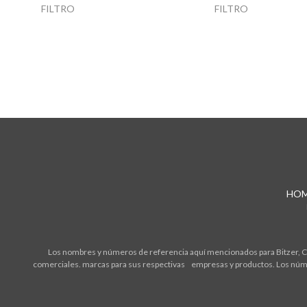
FILTRO
FILTRO
HO
Los nombres y números de referencia aquí mencionados para Bitzer, Cop
comerciales. marcas para sus respectivas empresas y productos. Los núme