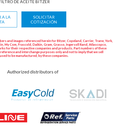
FILTRO DE ACEITE BITZER
 A LA
SOLICITAR
TA
COTIZACIÓN
ers and images referenced herein for Bitzer, Copeland, Carrier, Trane, York,
in, My Com, Frascold, Daikin, Gram, Grasso, Ingersoll Rand, Atlascopco,
rks for their respective companies and products. Part numbers of these
 reference and interchange purposes only and not to imply that we sell
used to be manufactured, by these companies.
Authorized distributors of