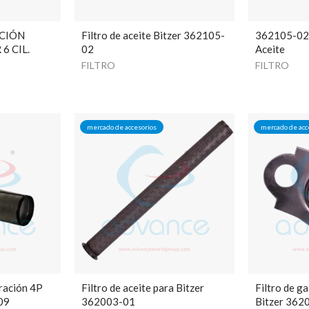
ACIÓN
Filtro de aceite Bitzer
362105-
362105-02 B
6 CIL.
02
Aceite
FILTRO
FILTRO
mercado de accesorios
mercado de acc
iración 4P
Filtro de aceite para Bitzer
Filtro de g
09
362003-01
Bitzer 362