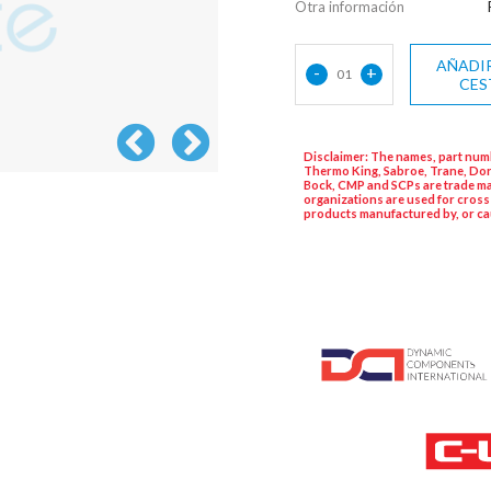
Otra información
AÑADIR
-
+
01
CES
Disclaimer: The names, part numb
Thermo King, Sabroe, Trane, Dor
Bock, CMP and SCPs are trade ma
organizations are used for cross
products manufactured by, or ca