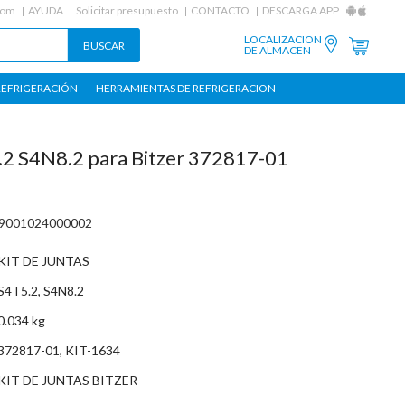
com
AYUDA
Solicitar presupuesto
CONTACTO
DESCARGA APP
LOCALIZACION
DE ALMACEN
REFRIGERACIÓN
HERRAMIENTAS DE REFRIGERACION
5.2 S4N8.2 para Bitzer 372817-01
09001024000002
KIT DE JUNTAS
S4T5.2, S4N8.2
0.034 kg
372817-01, KIT-1634
KIT DE JUNTAS BITZER