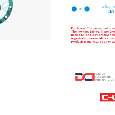
AÑADIR
-
+
01
CES
Disclaimer: The names, part numb
Thermo King, Sabroe, Trane, Dor
Bock, CMP and SCPs are trade ma
organizations are used for cross
products manufactured by, or ca