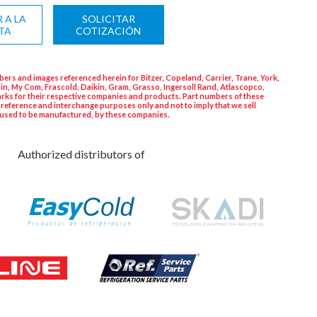
 A LA
SOLICITAR
TA
COTIZACIÓN
ers and images referenced herein for Bitzer, Copeland, Carrier, Trane, York,
in, My Com, Frascold, Daikin, Gram, Grasso, Ingersoll Rand, Atlascopco,
rks for their respective companies and products. Part numbers of these
 reference and interchange purposes only and not to imply that we sell
used to be manufactured, by these companies.
Authorized distributors of