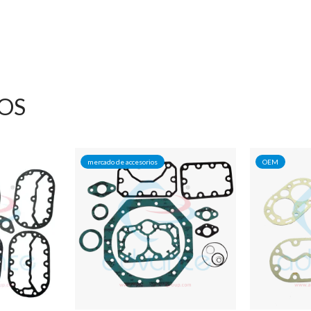
OS
mercado de accesorios
OEM