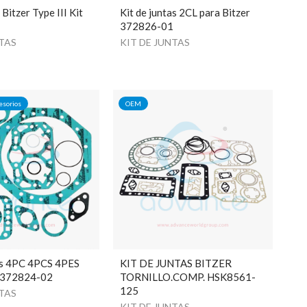
itzer Type III Kit
Kit de juntas 2CL para Bitzer
372826-01
NTAS
KIT DE JUNTAS
esorios
OEM
tas 4PC 4PCS 4PES
KIT DE JUNTAS BITZER
r 372824-02
TORNILLO.COMP. HSK8561-
125
NTAS
KIT DE JUNTAS