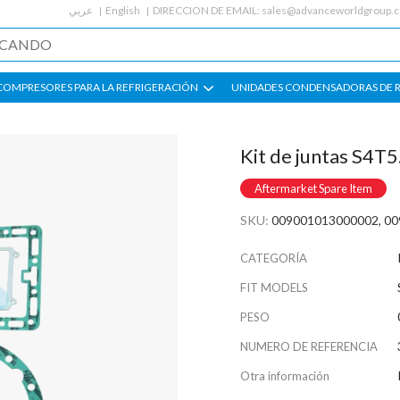
عربي
English
DIRECCION DE EMAIL:
sales@advanceworldgroup.
COMPRESORES PARA LA REFRIGERACIÓN
UNIDADES CONDENSADORAS DE 
Kit de juntas S4T
Aftermarket Spare Item
SKU:
009001013000002, 0
CATEGORÍA
FIT MODELS
PESO
NUMERO DE REFERENCIA
Otra información