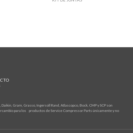
CTO
S
 Daikin, Gram, Grasso, Ingersoll Rand, Atlascopco, Bock, CMP y SCP son
tercambio para los productos de Service Compressor Parts únicamente y no