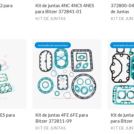
.2 para
Kit de juntas 4NC 4NCS 4NES
372800-04 B
para Bitzer 372841-01
de Juntas
KIT DE JUNTAS
KIT DE JU
mercado de accesorios
mercado de acc
FES para
Kit de juntas 4FE 6FE para
Kit de jun
Bitzer 372811-09
para Bitze
KIT DE JUNTAS
KIT DE JU