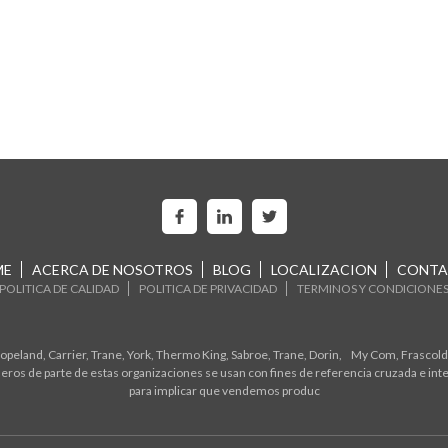
ME
ACERCA DE NOSOTROS
BLOG
LOCALIZACION
CONTA
POLITICA DE CALIDAD
POLITICA DE PRIVACIDAD
TERMINOS Y CONDICIONE
eland, Carrier, Trane, York, Thermo King, Sabroe, Trane, Dorin, My Com, Frascold,
ros de parte de estas organizaciones se usan con fines de referencia cruzada e in
para implicar que vendemos produc