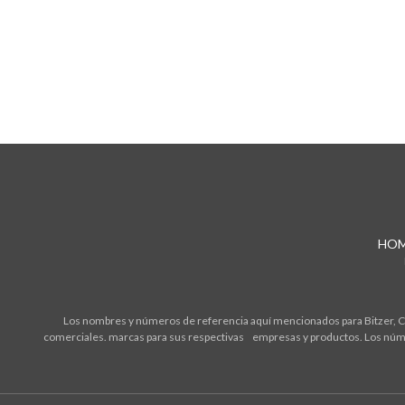
HO
Los nombres y números de referencia aquí mencionados para Bitzer, Cop
comerciales. marcas para sus respectivas empresas y productos. Los núme