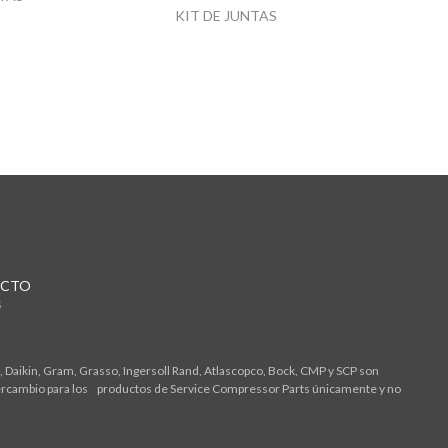
KIT DE JUNTAS
CTO
S
 Daikin, Gram, Grasso, Ingersoll Rand, Atlascopco, Bock, CMP y SCP son
tercambio para los productos de Service Compressor Parts únicamente y no