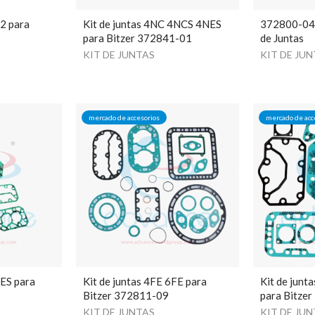
.2 para
Kit de juntas 4NC 4NCS 4NES
372800-04 B
para Bitzer 372841-01
de Juntas
KIT DE JUNTAS
KIT DE JU
mercado de accesorios
mercado de acc
FES para
Kit de juntas 4FE 6FE para
Kit de jun
Bitzer 372811-09
para Bitze
KIT DE JUNTAS
KIT DE JU