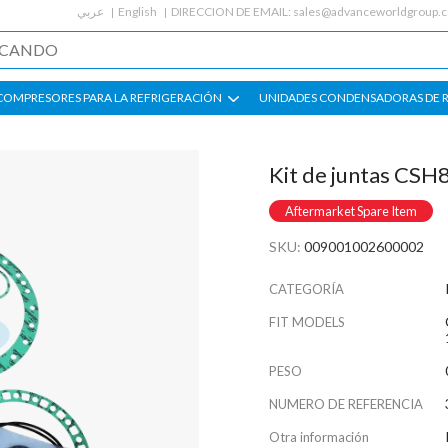
عربي
English
DIRECCION DE EMAIL:
sales@advanceworldgroup.
COMPRESORES PARA LA REFRIGERACIÓN
UNIDADES CONDENSADORAS DE 
Kit de juntas CSH
Aftermarket Spare Item
SKU:
009001002600002
CATEGORÍA
FIT MODELS
PESO
NUMERO DE REFERENCIA
Otra información