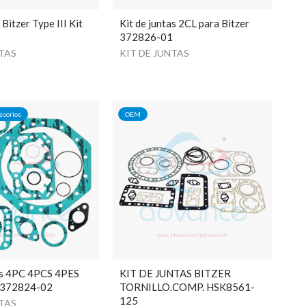
itzer Type III Kit
Kit de juntas 2CL para Bitzer
372826-01
NTAS
KIT DE JUNTAS
esorios
OEM
tas 4PC 4PCS 4PES
KIT DE JUNTAS BITZER
r 372824-02
TORNILLO.COMP. HSK8561-
125
NTAS