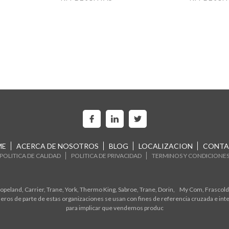
ME
ACERCA DE NOSOTROS
BLOG
LOCALIZACION
CONTA
POLITICA DE CALIDAD
POLITICA DE PRIVACIDAD
TERMINOS Y CONDICIONE
eland, Carrier, Trane, York, Thermo King, Sabroe, Trane, Dorin, My Com, Frascold,
ros de parte de estas organizaciones se usan con fines de referencia cruzada e in
para implicar que vendemos produc