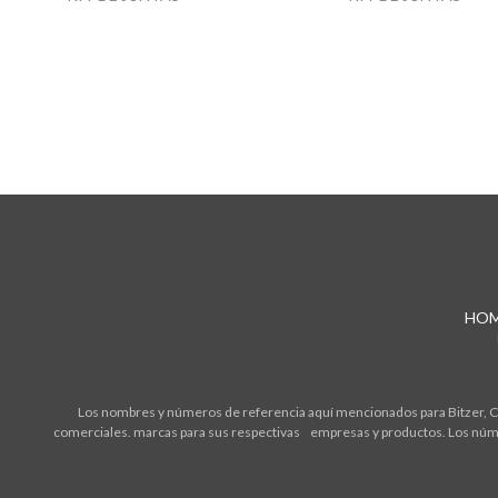
HO
Los nombres y números de referencia aquí mencionados para Bitzer, Cop
comerciales. marcas para sus respectivas empresas y productos. Los núme