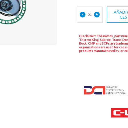
AÑADIR
-
+
01
CES
Disclaimer: The names, part numb
Thermo King, Sabroe, Trane, Dor
Bock, CMP and SCPs are trade ma
organizations are used for cross
products manufactured by, or ca