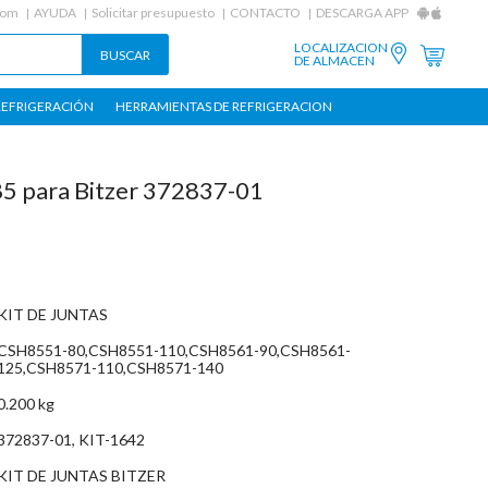
com
AYUDA
Solicitar presupuesto
CONTACTO
DESCARGA APP
LOCALIZACION
DE ALMACEN
REFRIGERACIÓN
HERRAMIENTAS DE REFRIGERACION
85 para Bitzer 372837-01
KIT DE JUNTAS
CSH8551-80,CSH8551-110,CSH8561-90,CSH8561-
125,CSH8571-110,CSH8571-140
0.200 kg
372837-01, KIT-1642
KIT DE JUNTAS BITZER