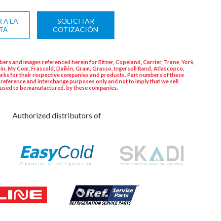
 A LA
SOLICITAR
TA
COTIZACIÓN
ers and images referenced herein for Bitzer, Copeland, Carrier, Trane, York,
in, My Com, Frascold, Daikin, Gram, Grasso, Ingersoll Rand, Atlascopco,
rks for their respective companies and products. Part numbers of these
 reference and interchange purposes only and not to imply that we sell
used to be manufactured, by these companies.
Authorized distributors of