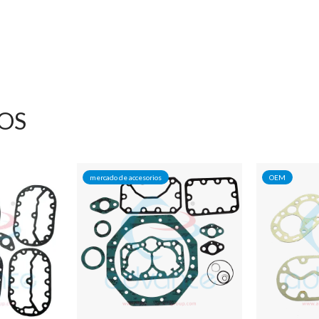
OS
mercado de accesorios
OEM