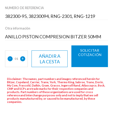
NUMERO DE REFERENCIA
382300-95, 38230094, RNG-2301, RNG-1219
Otra información
ANILLO PISTON COMPRESION BITZER 50MM
SOLICITAR
COTIZACIÓN
AÑADIR A
-
+
01
LA CESTA
Disclaimer: The names, part numbers and images referenced herein for
Bitzer, Copeland, Carrier, Trane, York, Thermo King, Sabroe, Trane, Dorin,
My Com, Frascold, Daikin, Gram, Grasso, Ingersoll Rand, Atlascopco, Bock,
CMP and SCPs are trade marks for their respective companies and
products. Part numbers of these organizations are used for cross
reference and interchange purposes only and not to imply that we sell
products manufactured by, or caused to be manufactured, by these
companies.