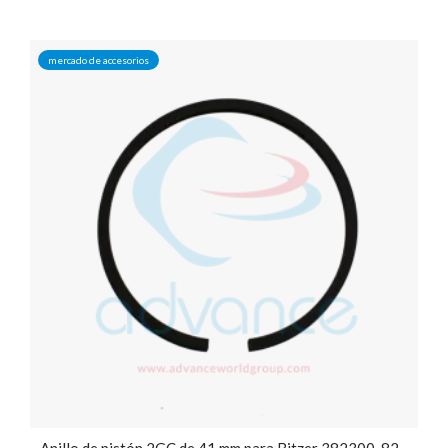
mercado de accesorios
Anillo de pistón 2GC de 41 mm para Bitzer 382300-82