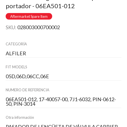
portador - 06EA501-012
Aftermarket Spare Item
SKU:
028003000700002
CATEGORÍA
ALFILER
FIT MODELS
05D,06D,06CC,06E
NUMERO DE REFERENCIA
06EA501-012, 17-40057-00, 7J1-6032, PIN-0612-
50, PIN-3014
Otra información
PASADOR DE LENGÜETA DE VÁLVULA CARRIER