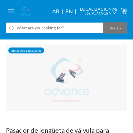
LOCALIZACION
AR
EN
DE ALMACEN
mercado de accesorios
Pasador de lengüeta de válvula para