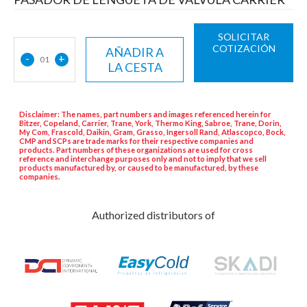
SOLICITAR
COTIZACIÓN
AÑADIR A
-
+
01
LA CESTA
Disclaimer: The names, part numbers and images referenced herein for
Bitzer, Copeland, Carrier, Trane, York, Thermo King, Sabroe, Trane, Dorin,
My Com, Frascold, Daikin, Gram, Grasso, Ingersoll Rand, Atlascopco, Bock,
CMP and SCPs are trade marks for their respective companies and
products. Part numbers of these organizations are used for cross
reference and interchange purposes only and not to imply that we sell
products manufactured by, or caused to be manufactured, by these
companies.
Authorized distributors of