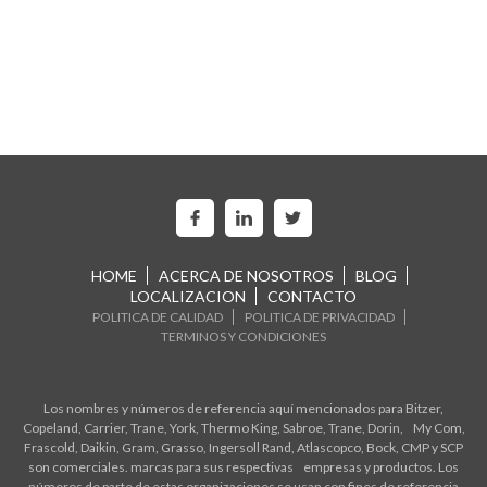
HOME
ACERCA DE NOSOTROS
BLOG
LOCALIZACION
CONTACTO
POLITICA DE CALIDAD
POLITICA DE PRIVACIDAD
TERMINOS Y CONDICIONES
Los nombres y números de referencia aquí mencionados para Bitzer,
Copeland, Carrier, Trane, York, Thermo King, Sabroe, Trane, Dorin, My Com,
Frascold, Daikin, Gram, Grasso, Ingersoll Rand, Atlascopco, Bock, CMP y SCP
son comerciales. marcas para sus respectivas empresas y productos. Los
números de parte de estas organizaciones se usan con fines de referencia