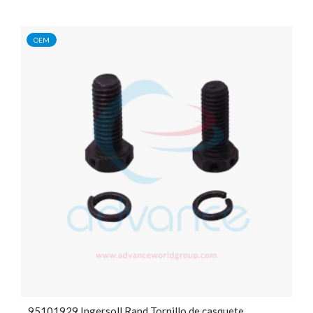
OEM
95101929 Ingersoll Rand Tornillo de casquete