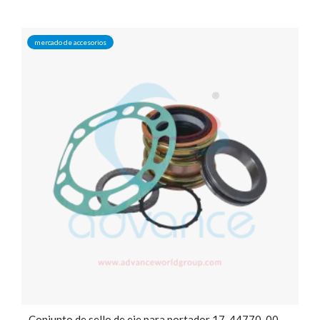
mercado de accesorios
Conjunto de sello de eje para portador 17-44770-00