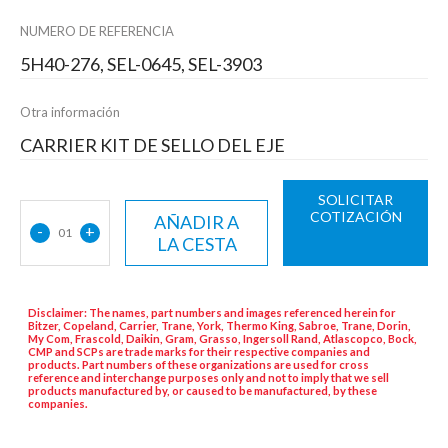
NUMERO DE REFERENCIA
5H40-276, SEL-0645, SEL-3903
Otra información
CARRIER KIT DE SELLO DEL EJE
SOLICITAR
COTIZACIÓN
AÑADIR A
-
+
01
LA CESTA
Disclaimer: The names, part numbers and images referenced herein for
Bitzer, Copeland, Carrier, Trane, York, Thermo King, Sabroe, Trane, Dorin,
My Com, Frascold, Daikin, Gram, Grasso, Ingersoll Rand, Atlascopco, Bock,
CMP and SCPs are trade marks for their respective companies and
products. Part numbers of these organizations are used for cross
reference and interchange purposes only and not to imply that we sell
products manufactured by, or caused to be manufactured, by these
companies.