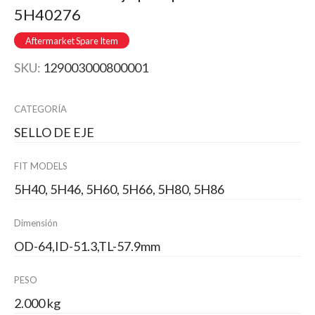
5H40276
Aftermarket Spare Item
SKU:
129003000800001
CATEGORÍA
SELLO DE EJE
FIT MODELS
5H40, 5H46, 5H60, 5H66, 5H80, 5H86
Dimensión
OD-64,ID-51.3,TL-57.9mm
PESO
2.000 kg