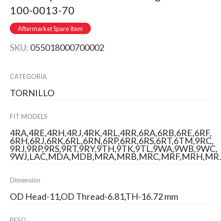
100-0013-70
Aftermarket Spare Item
SKU:
055018000700002
CATEGORÍA
TORNILLO
FIT MODELS
4RA,4RE,4RH,4RJ,4RK,4RL,4RR,6RA,6RB,6RE,6RF,
6RH,6RJ,6RK,6RL,6RN,6RP,6RR,6RS,6RT,6TM,9RC,
9RJ,9RP,9RS,9RT,9RY,9TH,9TK,9TL,9WA,9WB,9WC,
9WJ,LAC,MDA,MDB,MRA,MRB,MRC,MRF,MRH,MR
Dimensión
OD Head-11,OD Thread-6.81,TH-16.72 mm
PESO