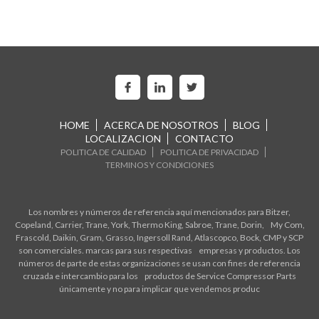
HOME
ACERCA DE NOSOTROS
BLOG
LOCALIZACION
CONTACTO
POLITICA DE CALIDAD
POLITICA DE PRIVACIDAD
TERMINOS Y CONDICIONES
Los nombres y números de referencia aquí mencionados para Bitzer,
Copeland, Carrier, Trane, York, Thermo King, Sabroe, Trane, Dorin, My Com,
Frascold, Daikin, Gram, Grasso, Ingersoll Rand, Atlascopco, Bock, CMP y SCP
son comerciales. marcas para sus respectivas empresas y productos. Los
números de parte de estas organizaciones se usan con fines de referencia
cruzada e intercambio para los productos de Service Compressor Parts
únicamente y no para implicar que vendemos produc