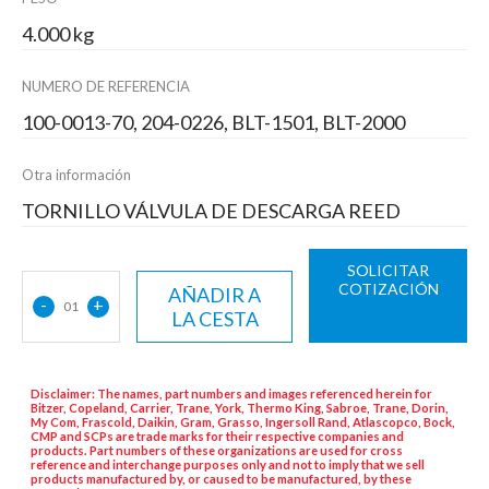
4.000 kg
NUMERO DE REFERENCIA
100-0013-70, 204-0226, BLT-1501, BLT-2000
Otra información
TORNILLO VÁLVULA DE DESCARGA REED
SOLICITAR
COTIZACIÓN
AÑADIR A
-
+
01
LA CESTA
Disclaimer: The names, part numbers and images referenced herein for
Bitzer, Copeland, Carrier, Trane, York, Thermo King, Sabroe, Trane, Dorin,
My Com, Frascold, Daikin, Gram, Grasso, Ingersoll Rand, Atlascopco, Bock,
CMP and SCPs are trade marks for their respective companies and
products. Part numbers of these organizations are used for cross
reference and interchange purposes only and not to imply that we sell
products manufactured by, or caused to be manufactured, by these