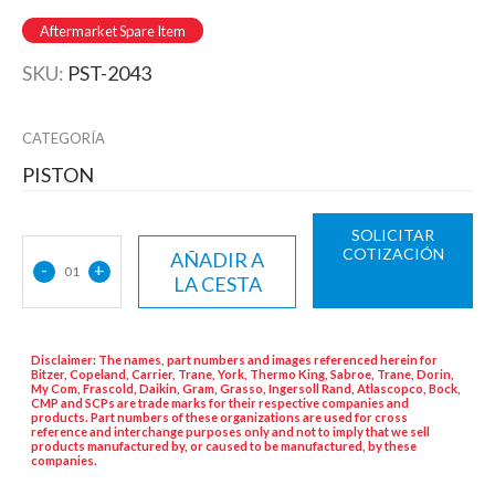
Aftermarket Spare Item
SKU:
PST-2043
CATEGORÍA
PISTON
SOLICITAR
COTIZACIÓN
AÑADIR A
-
+
01
LA CESTA
Disclaimer: The names, part numbers and images referenced herein for
Bitzer, Copeland, Carrier, Trane, York, Thermo King, Sabroe, Trane, Dorin,
My Com, Frascold, Daikin, Gram, Grasso, Ingersoll Rand, Atlascopco, Bock,
CMP and SCPs are trade marks for their respective companies and
products. Part numbers of these organizations are used for cross
reference and interchange purposes only and not to imply that we sell
products manufactured by, or caused to be manufactured, by these
companies.