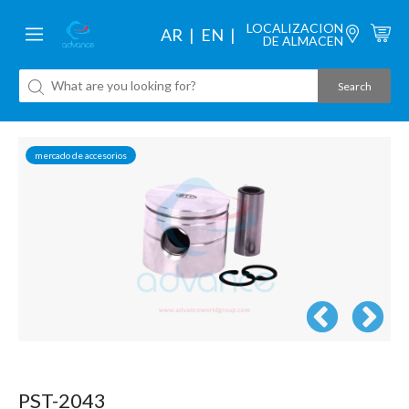
LOCALIZACION
AR
EN
DE ALMACEN
mercado de accesorios
PST-2043