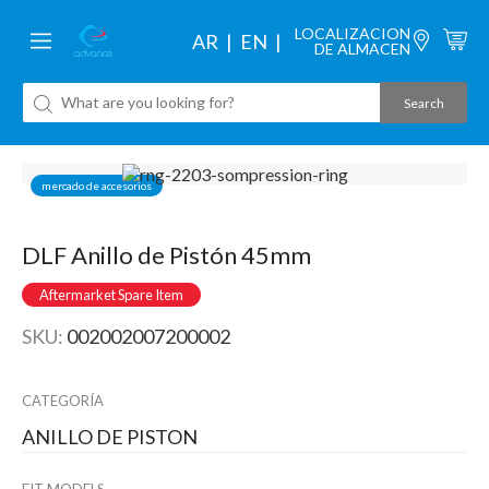
LOCALIZACION
AR
EN
DE ALMACEN
mercado de accesorios
DLF Anillo de Pistón 45mm
Aftermarket Spare Item
SKU:
002002007200002
CATEGORÍA
ANILLO DE PISTON