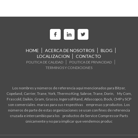
HOME
ACERCA DE NOSOTROS
BLOG
LOCALIZACION
CONTACTO
POLITICA DE CALIDAD
POLITICA DE PRIVACIDAD
TERMINOS Y CONDICIONES
Los nombres y números de referencia aquí mencionados para Bitzer,
Copeland, Carrier, Trane, York, Thermo King, Sabroe, Trane, Dorin, My Com,
Frascold, Daikin, Gram, Grasso, Ingersoll Rand, Atlascopco, Bock, CMP y SCP
son comerciales. marcas para sus respectivas empresas y productos. Los
números de parte de estas organizaciones se usan con fines de referencia
cruzada e intercambio para los productos de Service Compressor Parts
únicamente y no para implicar que vendemos produc