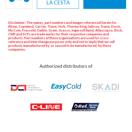
LA CESTA
Disclaimer: The names, part numbers and images referenced herein for
Bitzer, Copeland, Carrier, Trane, York, Thermo King, Sabroe, Trane, Dorin,
My Com, Frascold, Daikin, Gram, Grasso, Ingersoll Rand, Atlascopco, Bock,
CMP and SCPs are trade marks for their respective companies and
products. Part numbers of these organizations are used for cross
reference and interchange purposes only and not to imply that we sell
products manufactured by, or caused to be manufactured, by these
companies.
Authorized distributors of