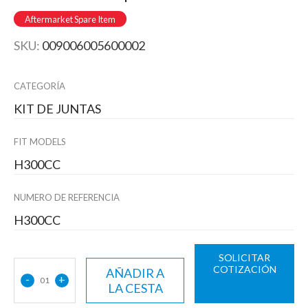
Aftermarket Spare Item
SKU:
009006005600002
CATEGORÍA
KIT DE JUNTAS
FIT MODELS
H300CC
NUMERO DE REFERENCIA
H300CC
SOLICITAR
COTIZACIÓN
AÑADIR A
-
+
01
LA CESTA